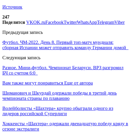
Источник
247
Поделится
VK
OK.ru
Facebook
Twitter
WhatsApp
Telegram
Viber
Предыдущая запись
Футбол. ЧМ-2022. День 8. Первый топ-матч мундиаля:
сборная Испании может отправить команду Германии домой
Следующая запись
Разное. Мини-футбол. Чемпионат Беларуси. ВРЗ разгромил
БЧ со счетом 6:0
Вам также могут понравиться
Еще от автора
Шиманович и Шкурдай одержали победы в третий день
чемпионата страны по плаванию
Волейболисты «Шахтера» крупно обыграли одного из
лидеров российской Суперлиги
Хоккеисты «Шахтера» одержали двенадцатую победу кряду в
сезоне экстралиги