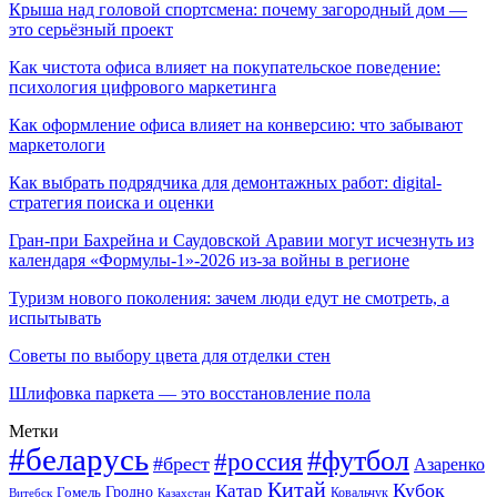
Крыша над головой спортсмена: почему загородный дом —
это серьёзный проект
Как чистота офиса влияет на покупательское поведение:
психология цифрового маркетинга
Как оформление офиса влияет на конверсию: что забывают
маркетологи
Как выбрать подрядчика для демонтажных работ: digital-
стратегия поиска и оценки
Гран-при Бахрейна и Саудовской Аравии могут исчезнуть из
календаря «Формулы-1»-2026 из-за войны в регионе
Туризм нового поколения: зачем люди едут не смотреть, а
испытывать
Советы по выбору цвета для отделки стен
Шлифовка паркета — это восстановление пола
Метки
#беларусь
#футбол
#россия
#брест
Азаренко
Китай
Кубок
Катар
Гомель
Гродно
Казахстан
Ковальчук
Витебск