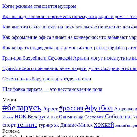
Когда реклама становится мусором
Крыша над головой спортсмена: почему загородный дом — это
Как чистота офиса влияет на покупательское поведение: псих
Как оформление офиса влияет на конверсию: что забывают мар
Как выбрать подрядчика для демонтажных работ: digital-страте
Гран-при Бахрейна и Саудовской Аравии могут исчезнуть из к
Туризм нового поколения: зачем люди едут не смотреть, а испы
Советы по выбору цвета для отделки стен
Шлифовка паркета — это восстановление пола
Метки
#беларусь
#футбол
#россия
#брест
Азаренко
В
Соболенко
НОК Беларуси
Олимпиада
Саснович
У
Москва
НХЛ
хоккей
теннис
спорт
хк Динамо-Минск
турнир
хоккей на тра
Реклама
© 2026 - Спорт Беларуси. Все права защищены.