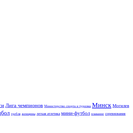
Минск
си
Лига чемпионов
Могилев
Министерство спорта и туризма
дбол
мини-футбол
легкая атлетика
соревнования
гребля
женщины
плавание