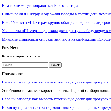
Вам также могут понравиться
Еще от автора
Шиманович и Шкурдай одержали победы в третий день чемпио
Волейболисты «Шахтера» крупно обыграли одного из лидеров
Хоккеисты «Шахтера» одержали двенадцатую победу кряду в с
Минские динамовцы сыграли вничью в квалификации Юноше
Prev
Next
Комментарии закрыты.
Популярное
Первый сапборд: как выбрать устойчивую доску для прогулок 
Устойчивость важнее скорости новичка Первый сапборд долж
Первый сапборд: как выбрать устойчивую доску для прогулок 
Какая пузырчатая пленка подходит для хранения ценных предм