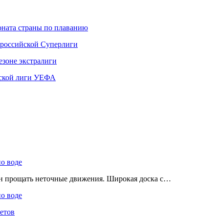
ната страны по плаванию
 российской Суперлиги
езоне экстралиги
ской лиги УЕФА
по воде
ен прощать неточные движения. Широкая доска с…
по воде
етов