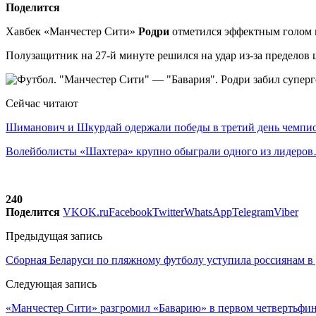
Поделится
Хавбек «Манчестер Сити»
Родри
отметился эффектным голом в
Полузащитник на 27-й минуте решился на удар из-за пределов
Сейчас читают
Шиманович и Шкурдай одержали победы в третий день чемп
Волейболисты «Шахтера» крупно обыграли одного из лидеро
240
Поделится
VK
OK.ru
Facebook
Twitter
WhatsApp
Telegram
Viber
Предыдущая запись
Сборная Беларуси по пляжному футболу уступила россиянам в
Следующая запись
«Манчестер Сити» разгромил «Баварию» в первом четвертьфи