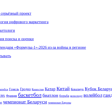
 серьёзный проект
ология цифрового маркетинга
кетологи
гия поиска и оценки
алендаря «Формулы-1»-2026 из-за войны в регионе
тывать
Китай
Кубок Белару
Катар
Гомель
Гродно
Казахстан
Ковальчук
итебск
баскетбол
ган
волейбол
биатлон
борьба
ЕФА
Франция
велоспорт
чемпионат Беларуси
ве
чемпионат Европы