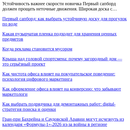
Устойчивость важнее скорости новичка Первый сапборд
должен прощать неточные движения. Широкая доска с…
Первый сапборд: как выбрать устойчивую доску для прогулок
по воде
Какая пузырчатая пленка подходит для хранения ценных
предметов
Когда реклама становится мусором
Крыша над головой спортсмена: почему загородный дом —
это серьёзный проект
Как чистота офиса влияет на покупательское поведение:
психология цифрового маркетинга
Как оформление офиса влияет на конверсию: что забывают
маркетологи
Как выбрать подрядчика для демонтажных работ: digital-
стратегия поиска и оценки
Гран-при Бахрейна и Саудовской Аравии могут исчезнуть из
календаря «Формулы-1»-2026 из-за войны в регионе