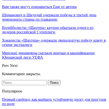
Вам также могут понравиться
Еще от автора
Шиманович и Шкурдай одержали победы в третий день
чемпионата страны по плаванию
Волейболисты «Шахтера» крупно обыграли одного из
лидеров российской Суперлиги
Хоккеисты «Шахтера» одержали двенадцатую победу кряду в
сезоне экстралиги
Минские динамовцы сыграли вничью в квалификации
Юношеской лиги УЕФА
Prev
Next
Комментарии закрыты.
Популярное
Первый сапборд: как выбрать устойчивую доску для прогулок
по воде