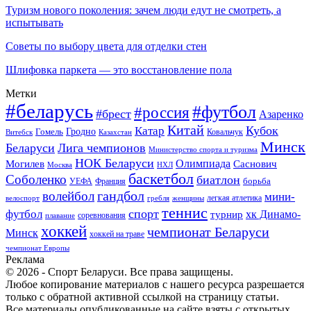
Туризм нового поколения: зачем люди едут не смотреть, а
испытывать
Советы по выбору цвета для отделки стен
Шлифовка паркета — это восстановление пола
Метки
#беларусь
#футбол
#россия
#брест
Азаренко
Китай
Кубок
Катар
Гомель
Гродно
Казахстан
Ковальчук
Витебск
Минск
Беларуси
Лига чемпионов
Министерство спорта и туризма
НОК Беларуси
Олимпиада
Могилев
Саснович
Москва
НХЛ
баскетбол
Соболенко
биатлон
борьба
УЕФА
Франция
гандбол
волейбол
мини-
легкая атлетика
гребля
женщины
велоспорт
теннис
спорт
футбол
хк Динамо-
турнир
соревнования
плавание
хоккей
чемпионат Беларуси
Минск
хоккей на траве
чемпионат Европы
Реклама
© 2026 - Спорт Беларуси. Все права защищены.
Любое копирование материалов с нашего ресурса разрешается
только с обратной активной ссылкой на страницу статьи.
Все материалы опубликованные на сайте взяты с открытых