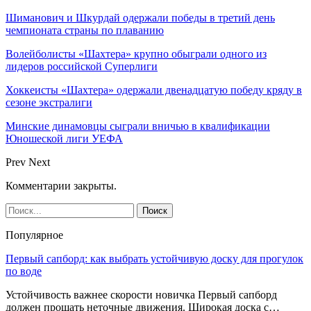
Шиманович и Шкурдай одержали победы в третий день
чемпионата страны по плаванию
Волейболисты «Шахтера» крупно обыграли одного из
лидеров российской Суперлиги
Хоккеисты «Шахтера» одержали двенадцатую победу кряду в
сезоне экстралиги
Минские динамовцы сыграли вничью в квалификации
Юношеской лиги УЕФА
Prev
Next
Комментарии закрыты.
Популярное
Первый сапборд: как выбрать устойчивую доску для прогулок
по воде
Устойчивость важнее скорости новичка Первый сапборд
должен прощать неточные движения. Широкая доска с…