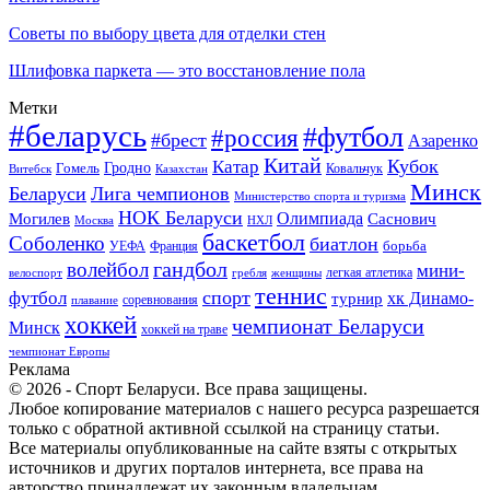
Советы по выбору цвета для отделки стен
Шлифовка паркета — это восстановление пола
Метки
#беларусь
#футбол
#россия
#брест
Азаренко
Китай
Кубок
Катар
Гомель
Гродно
Казахстан
Ковальчук
Витебск
Минск
Беларуси
Лига чемпионов
Министерство спорта и туризма
НОК Беларуси
Олимпиада
Могилев
Саснович
Москва
НХЛ
баскетбол
Соболенко
биатлон
борьба
УЕФА
Франция
гандбол
волейбол
мини-
легкая атлетика
гребля
женщины
велоспорт
теннис
спорт
футбол
хк Динамо-
турнир
соревнования
плавание
хоккей
чемпионат Беларуси
Минск
хоккей на траве
чемпионат Европы
Реклама
© 2026 - Спорт Беларуси. Все права защищены.
Любое копирование материалов с нашего ресурса разрешается
только с обратной активной ссылкой на страницу статьи.
Все материалы опубликованные на сайте взяты с открытых
источников и других порталов интернета, все права на
авторство принадлежат их законным владельцам.