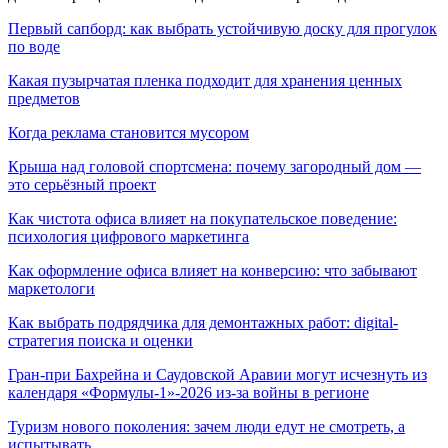
Первый сапборд: как выбрать устойчивую доску для прогулок
по воде
Какая пузырчатая пленка подходит для хранения ценных
предметов
Когда реклама становится мусором
Крыша над головой спортсмена: почему загородный дом —
это серьёзный проект
Как чистота офиса влияет на покупательское поведение:
психология цифрового маркетинга
Как оформление офиса влияет на конверсию: что забывают
маркетологи
Как выбрать подрядчика для демонтажных работ: digital-
стратегия поиска и оценки
Гран-при Бахрейна и Саудовской Аравии могут исчезнуть из
календаря «Формулы-1»-2026 из-за войны в регионе
Туризм нового поколения: зачем люди едут не смотреть, а
испытывать