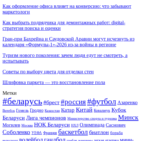
Как оформление офиса влияет на конверсию: что забывают
маркетологи
Как выбрать подрядчика для демонтажных работ: digital-
стратегия поиска и оценки
Гран-при Бахрейна и Саудовской Аравии могут исчезнуть из
календаря «Формулы-1»-2026 из-за войны в регионе
Туризм нового поколения: зачем люди едут не смотреть, а
испытывать
Советы по выбору цвета для отделки стен
Шлифовка паркета — это восстановление пола
Метки
#беларусь
#футбол
#россия
#брест
Азаренко
Китай
Кубок
Катар
Гомель
Гродно
Казахстан
Ковальчук
Витебск
Минск
Беларуси
Лига чемпионов
Министерство спорта и туризма
НОК Беларуси
Олимпиада
Могилев
Саснович
Москва
НХЛ
баскетбол
Соболенко
биатлон
борьба
УЕФА
Франция
гандбол
волейбол
мини-
легкая атлетика
гребля
женщины
велоспорт