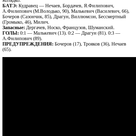
Колядко.
БАТЭ:
Кудравец — Нечаев, Бордачев, Я.Филипович,
А.Филипович (М.Володько, 90), Малькевич (Василевич, 66),
Бочеров (Сазончик, 85), Драгун, Виллюмсон, Бессмертный
(Громыко, 46), Милич.
Запасные:
Дергачев, Носко, Французов, Шуманский.
ГОЛЫ:
0:1 — Малькевич (13). 0:2 — Драгун (81). 0:3 —
А.Филипович (89).
ПРЕДУПРЕЖДЕНИЯ:
Бочеров (17), Трояков (36), Нечаев
(65).