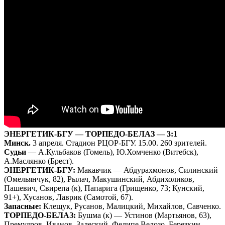
ЭНЕРГЕТИК-БГУ — ТОРПЕДО-БЕЛАЗ — 3:1
Минск.
3 апреля. Стадион РЦОР-БГУ. 15.00. 260 зрителей.
Судьи
— А.Кульбаков (Гомель), Ю.Хомченко (Витебск),
А.Маслянко (Брест).
ЭНЕРГЕТИК-БГУ:
Макавчик — Абдурахмонов, Силинский
(Омельянчук, 82), Рылач, Макушинский, Абдихоликов,
Пашевич, Свирепа (к), Папарига (Грищенко, 73; Кунский,
91+), Хусанов, Лаврик (Самотой, 67).
Запасные:
Клещук, Русанов, Малицкий, Михайлов, Савченко.
ТОРПЕДО-БЕЛАЗ:
Бушма (к) — Устинов (Мартьянов, 63),
Премудров, Иванов, Залеский, Фелипе Велозо, Березкин,