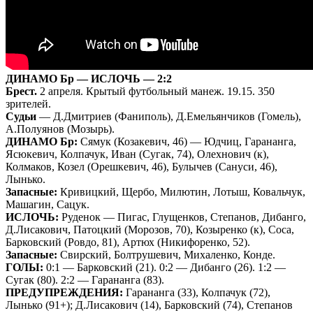
ДИНАМО Бр — ИСЛОЧЬ — 2:2
Брест.
2 апреля. Крытый футбольный манеж. 19.15. 350
зрителей.
Судьи
— Д.Дмитриев (Фаниполь), Д.Емельянчиков (Гомель),
А.Полуянов (Мозырь).
ДИНАМО Бр:
Сямук (Козакевич, 46) — Юдчиц, Гарананга,
Ясюкевич, Колпачук, Иван (Сугак, 74), Олехнович (к),
Колмаков, Козел (Орешкевич, 46), Булычев (Сануси, 46),
Лынько.
Запасные:
Кривицкий, Щербо, Милютин, Лотыш, Ковальчук,
Машагин, Сацук.
ИСЛОЧЬ:
Руденок — Пигас, Глущенков, Степанов, Дибанго,
Д.Лисакович, Патоцкий (Морозов, 70), Козыренко (к), Соса,
Барковский (Ровдо, 81), Артюх (Никифоренко, 52).
Запасные:
Свирский, Болтрушевич, Михаленко, Конде.
ГОЛЫ:
0:1 — Барковский (21). 0:2 — Дибанго (26). 1:2 —
Сугак (80). 2:2 — Гарананга (83).
ПРЕДУПРЕЖДЕНИЯ:
Гарананга (33), Колпачук (72),
Лынько (91+); Д.Лисакович (14), Барковский (74), Степанов