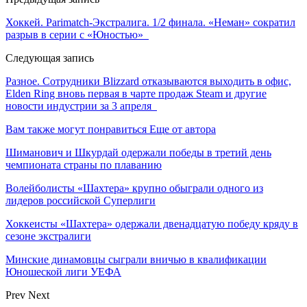
Хоккей. Parimatch-Экстралига. 1/2 финала. «Неман» сократил
разрыв в серии с «Юностью»
Следующая запись
Разное. Сотрудники Blizzard отказываются выходить в офис,
Elden Ring вновь первая в чарте продаж Steam и другие
новости индустрии за 3 апреля
Вам также могут понравиться
Еще от автора
Шиманович и Шкурдай одержали победы в третий день
чемпионата страны по плаванию
Волейболисты «Шахтера» крупно обыграли одного из
лидеров российской Суперлиги
Хоккеисты «Шахтера» одержали двенадцатую победу кряду в
сезоне экстралиги
Минские динамовцы сыграли вничью в квалификации
Юношеской лиги УЕФА
Prev
Next