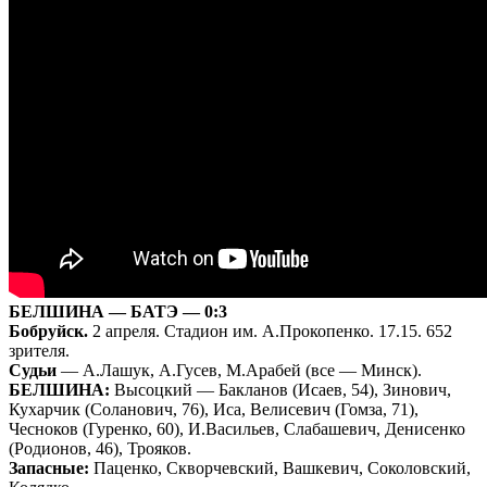
БЕЛШИНА — БАТЭ — 0:3
Бобруйск.
2 апреля. Стадион им. А.Прокопенко. 17.15. 652
зрителя.
Судьи
— А.Лашук, А.Гусев, М.Арабей (все — Минск).
БЕЛШИНА:
Высоцкий — Бакланов (Исаев, 54), Зинович,
Кухарчик (Соланович, 76), Иса, Велисевич (Гомза, 71),
Чесноков (Гуренко, 60), И.Васильев, Слабашевич, Денисенко
(Родионов, 46), Трояков.
Запасные:
Паценко, Скворчевский, Вашкевич, Соколовский,