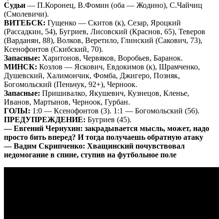
Судьи
— П.Коронец, В.Фомин (оба — Жодино), С.Чайчиц
(Смолевичи).
ВИТЕБСК:
Гущенко — Скитов (к), Сезар, Яроцкий
(Рассадкин, 54), Бугриев, Лисовский (Краснов, 65), Теверов
(Варданян, 88), Волков, Веретило, Глинский (Сакович, 73),
Ксенофонтов (Скибский, 70).
Запасные:
Харитонов, Червяков, Воробьев, Баранок.
МИНСК:
Козлов — Яскович, Евдокимов (к), Шрамченко,
Душевский, Халимончик, Фомба, Джигеро, Позняк,
Богомольский (Пеньчук, 92+), Черноок.
Запасные:
Пришивалко, Якушевич, Кузнецов, Кленье,
Иванов, Мартынов, Черноок, Гурбан.
ГОЛЫ:
1:0 — Ксенофонтов (3). 1:1 — Богомольский (56).
ПРЕДУПРЕЖДЕНИЕ:
Бугриев (45).
— Евгений Чернухин: закрадывается мысль, может, надо
просто бить вперед? И тогда получаешь обратную атаку
— Вадим Скрипченко: Хващинский почувствовал
недомогание в спине, ступив на футбольное поле