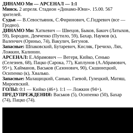
ДИНАМО Мн — АРСЕНАЛ — 1:1
Минск.
2 апреля. Стадион «Динамо-Юни». 15.00. 567
зрителей.
Судьи
— В.Севостьяник, С.Фиринович, С.Гидревич (все —
Гродно).
ДИНАМО Мн:
Хаткевич — Швецов, Быков, Бакич (Латыхов,
59), Бородин, Демченко (Путило, 59), Бахар, Наумов (к),
Валенчич (Ориньо, 74), Вакулич, Бегунов.
Запасные:
Шпаковский, Бутаревич, Кисляк, Гречихо, Лях,
Ложкин, Калинин.
АРСЕНАЛ:
Е.Абрамович — Вегеря, Кийко, Сенько
(Селезнев, 68), Пацко (Сарока, 77), Каплунов (А.Абрамович,
95+), Хайманов, Васьков (Сазонович, 90), Скшинецкий,
Осипенко (к), Хвалько.
Запасные:
Малащицкий, Санько, Гаевой, Гулецкий, Матяш,
Мироевский.
ГОЛЫ:
0:1 — Кийко (46+). 1:1 — Ложкин (94+).
ПРЕДУПРЕЖДЕНИЯ:
Васьков (5), Осипенко (50), Бахар
(74), Пацко (74).