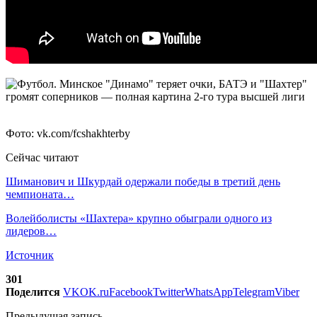
Фото: vk.com/fcshakhterby
Сейчас читают
Шиманович и Шкурдай одержали победы в третий день
чемпионата…
Волейболисты «Шахтера» крупно обыграли одного из
лидеров…
Источник
301
Поделится
VK
OK.ru
Facebook
Twitter
WhatsApp
Telegram
Viber
Предыдущая запись