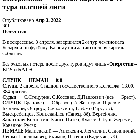
тура высшей лиги
Опубликовано
Апр 3, 2022
301
Поделится
В воскресенье, 3 апреля, завершился 2-й тур чемпионата
Беларуси по футболу. Вашему вниманию полная картина
событий.
Без очковых потерь после двух туров идут лишь
«Энергетик»-
БГУ
и
БАТЭ
.
СЛУЦК — НЕМАН — 0:0
Слуцк.
2 апреля. Стадион государственного колледжа. 13.00.
384 зрителя.
Судьи
— С.Стецурин, С.Косовец, Д.Пашкевич (все — Брест).
СЛУЦК:
Брановец — Образов (к), Жевнеров, Яцкевич,
Былинкин, Остроух, Сачковский, Глебко (Гирс, 75),
Выскребенцев, Концедайлов (Санец, 88), Вергейчик.
Запасные:
Колтыгин, Кингс Питер, Куасси, Обуне Жереми,
Ковалюк, Русак.
НЕМАН:
Малиевский — Анюкевич, Легчилин, Садовничий,
Лешко, Павлюковец, Якимов, Пасевич (Кадимян, 79),