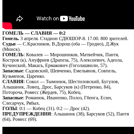
ГОМЕЛЬ — СЛАВИЯ — 0:2
Гомель.
3 апреля. Стадион СДЮШОР-8. 17.00. 800 зрителей.
Судьи
— С.Красников, В.Дорош (оба — Гродно), Д.Жук
(Минск).
ГОМЕЛЬ
: Ковалев — Мирошников, Матвейчик, Пантя,
Костров (к), Ануфриев (Драпеза, 75), Алексиевич, Адеола,
Кучинский, Макась, Ермакович (Гоголашвили, 57).
Запасные
: Садовский, Шевченко, Емельянов, Совпель,
Кузьменок, Царенко.
СЛАВИЯ
: Сокол — Тымонюк, Шестиловский, Бугулов,
Альшаник, Ловец, Дрос, Барсуков (к) (Петренко, 84),
Потороча, Ромесс (Жердев, 75), Кобец.
Запасные
: Романюк, Иваненко, Полоз, Гбенга, Есин,
Слесарчук, Рябых.
ГОЛЫ
: 0:1 — Кобец (31). 0:2 — Дрос (42).
ПРЕДУПРЕЖДЕНИЯ
: Альшаник (38), Барсуков (52), Пантя
(64), Ромесс (69).