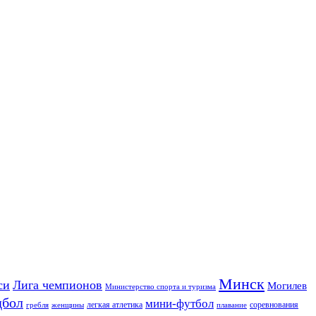
Минск
си
Лига чемпионов
Могилев
Министерство спорта и туризма
дбол
мини-футбол
легкая атлетика
соревнования
гребля
женщины
плавание