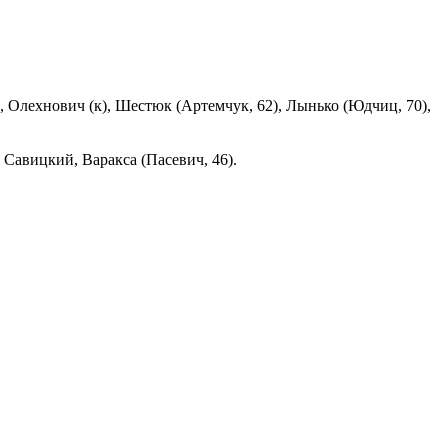
, Олехнович (к), Шестюк (Артемчук, 62), Лынько (Юдчиц, 70),
Савицкий, Варакса (Пасевич, 46).