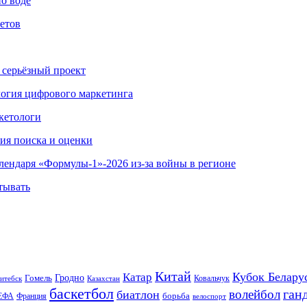
по воде
етов
 серьёзный проект
ология цифрового маркетинга
кетологи
гия поиска и оценки
алендаря «Формулы-1»-2026 из-за войны в регионе
тывать
Китай
Кубок Белару
Катар
Гомель
Гродно
Казахстан
Ковальчук
итебск
баскетбол
ган
волейбол
биатлон
борьба
ЕФА
Франция
велоспорт