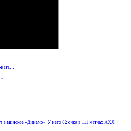
ионата…
в…
 в минское «Динамо». У него 82 очка в 111 матчах АХЛ