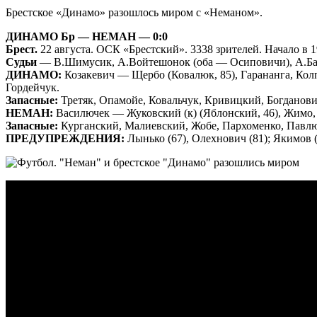
Брестское «Динамо» разошлось миром с «Неманом».
ДИНАМО Бр — НЕМАН — 0:0
Брест.
22 августа. ОСК «Брестский». 3338 зрителей. Начало в 1
Судьи
— В.Шимусик, А.Войтешонок (оба — Осиповичи), А.Бан
ДИНАМО:
Козакевич — Щербо (Ковалюк, 85), Гарананга, Колп
Гордейчук.
Запасные:
Третяк, Опамойе, Ковальчук, Кривицкий, Богданови
НЕМАН:
Василючек — Жуковский (к) (Яблонский, 46), Жимо, 
Запасные:
Курганский, Малиевский, Жобе, Пархоменко, Павлю
ПРЕДУПРЕЖДЕНИЯ:
Лынько (67), Олехнович (81); Якимов (