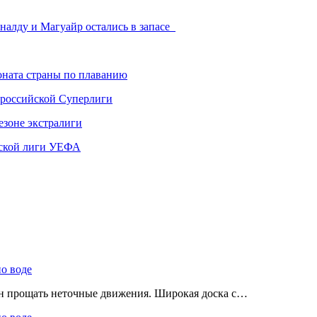
алду и Магуайр остались в запасе
ната страны по плаванию
 российской Суперлиги
езоне экстралиги
ской лиги УЕФА
по воде
ен прощать неточные движения. Широкая доска с…