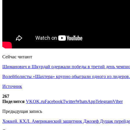
Сейчас читают
Шиманович и Шкурдай одержали победы в третий день чемп
Волейболисты «Шахтера» крупно обыграли одного из лидеро
Источник
267
Поделится
VK
OK.ru
Facebook
Twitter
WhatsApp
Telegram
Viber
Предыдущая запись
Хоккей. КХЛ. Американский защитник Джозеф Дущак перейдет