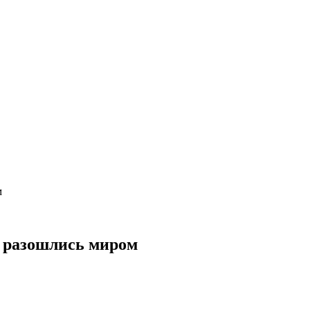
ом
» разошлись миром