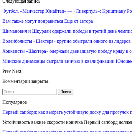
Следующая запись
Футбол. «Манчестер Юнайтед» — «Ливерпуль»: Криштиану Рон
Вам также могут понравиться
Еще от автора
Шиманович и Шкурдай одержали победы в третий день чемпио
Волейболисты «Шахтера» крупно обыграли одного из лидеров
Хоккеисты «Шахтера» одержали двенадцатую победу кряду в с
Минские динамовцы сыграли вничью в квалификации Юноше
Prev
Next
Комментарии закрыты.
Популярное
Первый сапборд: как выбрать устойчивую доску для прогулок 
Устойчивость важнее скорости новичка Первый сапборд долж