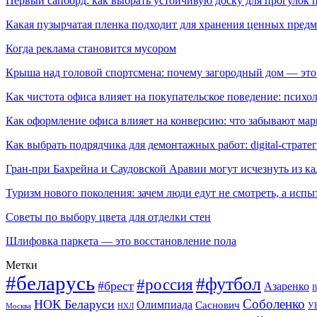
Первый сапборд: как выбрать устойчивую доску для прогулок 
Какая пузырчатая пленка подходит для хранения ценных предм
Когда реклама становится мусором
Крыша над головой спортсмена: почему загородный дом — это
Как чистота офиса влияет на покупательское поведение: псих
Как оформление офиса влияет на конверсию: что забывают мар
Как выбрать подрядчика для демонтажных работ: digital-страте
Гран-при Бахрейна и Саудовской Аравии могут исчезнуть из к
Туризм нового поколения: зачем люди едут не смотреть, а испы
Советы по выбору цвета для отделки стен
Шлифовка паркета — это восстановление пола
Метки
#беларусь
#футбол
#россия
#брест
Азаренко
В
Соболенко
НОК Беларуси
Олимпиада
Саснович
У
Москва
НХЛ