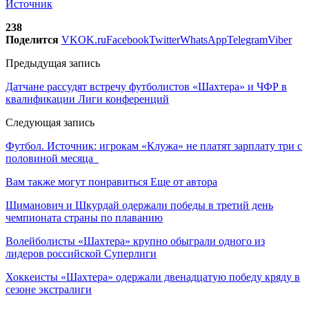
Источник
238
Поделится
VK
OK.ru
Facebook
Twitter
WhatsApp
Telegram
Viber
Предыдущая запись
Датчане рассудят встречу футболистов «Шахтера» и ЧФР в
квалификации Лиги конференций
Следующая запись
Футбол. Источник: игрокам «Клужа» не платят зарплату три с
половиной месяца
Вам также могут понравиться
Еще от автора
Шиманович и Шкурдай одержали победы в третий день
чемпионата страны по плаванию
Волейболисты «Шахтера» крупно обыграли одного из
лидеров российской Суперлиги
Хоккеисты «Шахтера» одержали двенадцатую победу кряду в
сезоне экстралиги