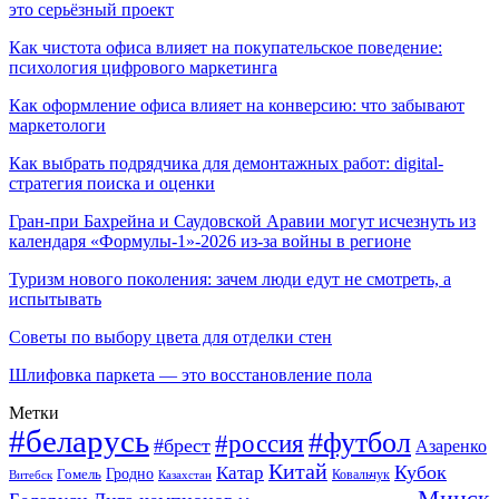
это серьёзный проект
Как чистота офиса влияет на покупательское поведение:
психология цифрового маркетинга
Как оформление офиса влияет на конверсию: что забывают
маркетологи
Как выбрать подрядчика для демонтажных работ: digital-
стратегия поиска и оценки
Гран-при Бахрейна и Саудовской Аравии могут исчезнуть из
календаря «Формулы-1»-2026 из-за войны в регионе
Туризм нового поколения: зачем люди едут не смотреть, а
испытывать
Советы по выбору цвета для отделки стен
Шлифовка паркета — это восстановление пола
Метки
#беларусь
#футбол
#россия
#брест
Азаренко
Китай
Кубок
Катар
Гомель
Гродно
Казахстан
Ковальчук
Витебск
Минск