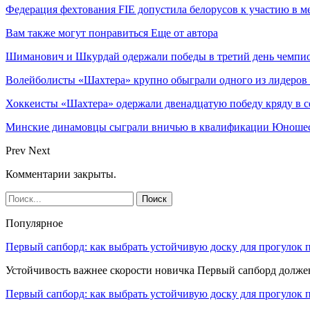
Федерация фехтования FIE допустила белорусов к участию в 
Вам также могут понравиться
Еще от автора
Шиманович и Шкурдай одержали победы в третий день чемпио
Волейболисты «Шахтера» крупно обыграли одного из лидеров
Хоккеисты «Шахтера» одержали двенадцатую победу кряду в с
Минские динамовцы сыграли вничью в квалификации Юноше
Prev
Next
Комментарии закрыты.
Популярное
Первый сапборд: как выбрать устойчивую доску для прогулок 
Устойчивость важнее скорости новичка Первый сапборд долж
Первый сапборд: как выбрать устойчивую доску для прогулок 