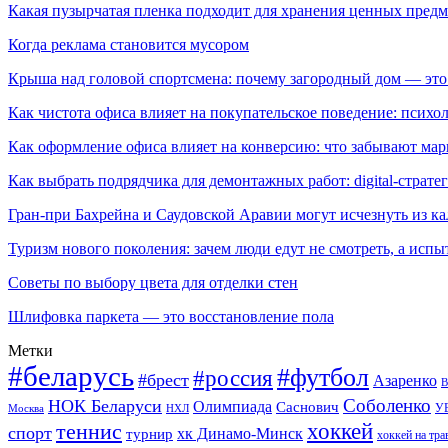
Какая пузырчатая пленка подходит для хранения ценных предм
Когда реклама становится мусором
Крыша над головой спортсмена: почему загородный дом — это
Как чистота офиса влияет на покупательское поведение: псих
Как оформление офиса влияет на конверсию: что забывают мар
Как выбрать подрядчика для демонтажных работ: digital-страте
Гран-при Бахрейна и Саудовской Аравии могут исчезнуть из к
Туризм нового поколения: зачем люди едут не смотреть, а испы
Советы по выбору цвета для отделки стен
Шлифовка паркета — это восстановление пола
Метки
#беларусь
#футбол
#россия
#брест
Азаренко
В
Соболенко
НОК Беларуси
Олимпиада
Саснович
У
Москва
НХЛ
хоккей
теннис
спорт
хк Динамо-Минск
турнир
хоккей на тра