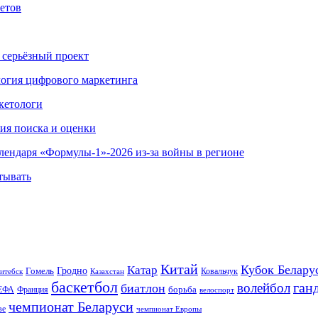
етов
 серьёзный проект
ология цифрового маркетинга
кетологи
гия поиска и оценки
алендаря «Формулы-1»-2026 из-за войны в регионе
тывать
Китай
Кубок Белару
Катар
Гомель
Гродно
Казахстан
Ковальчук
итебск
баскетбол
ган
волейбол
биатлон
борьба
ЕФА
Франция
велоспорт
чемпионат Беларуси
ве
чемпионат Европы