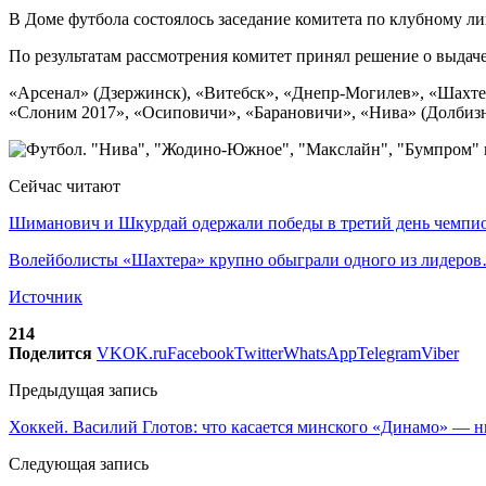
В Доме футбола состоялось заседание комитета по клубному л
По результатам рассмотрения комитет принял решение о выдаче
«Арсенал» (Дзержинск), «Витебск», «Днепр-Могилев», «Шахте
«Слоним 2017», «Осиповичи», «Барановичи», «Нива» (Долбиз
Сейчас читают
Шиманович и Шкурдай одержали победы в третий день чемп
Волейболисты «Шахтера» крупно обыграли одного из лидеро
Источник
214
Поделится
VK
OK.ru
Facebook
Twitter
WhatsApp
Telegram
Viber
Предыдущая запись
Хоккей. Василий Глотов: что касается минского «Динамо» — н
Следующая запись