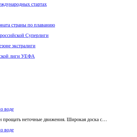
международных стартах
ната страны по плаванию
 российской Суперлиги
езоне экстралиги
ской лиги УЕФА
по воде
ен прощать неточные движения. Широкая доска с…
по воде