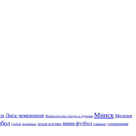
Минск
си
Лига чемпионов
Могилев
Министерство спорта и туризма
дбол
мини-футбол
легкая атлетика
соревнования
гребля
женщины
плавание