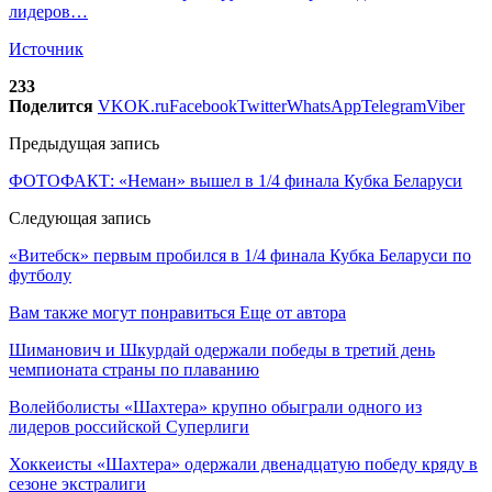
лидеров…
Источник
233
Поделится
VK
OK.ru
Facebook
Twitter
WhatsApp
Telegram
Viber
Предыдущая запись
ФОТОФАКТ: «Неман» вышел в 1/4 финала Кубка Беларуси
Следующая запись
«Витебск» первым пробился в 1/4 финала Кубка Беларуси по
футболу
Вам также могут понравиться
Еще от автора
Шиманович и Шкурдай одержали победы в третий день
чемпионата страны по плаванию
Волейболисты «Шахтера» крупно обыграли одного из
лидеров российской Суперлиги
Хоккеисты «Шахтера» одержали двенадцатую победу кряду в
сезоне экстралиги