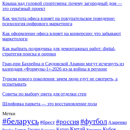
Крыша над головой спортсмена: почему загородный дом —
это серьёзный проект
Как чистота офиса влияет на покупательское поведение:
психология цифрового маркетинга
Как оформление офиса влияет на конверсию: что забывают
маркетологи
Как выбрать подрядчика для демонтажных работ: digital-
стратегия поиска и оценки
Гран-при Бахрейна и Саудовской Аравии могут исчезнуть из
календаря «Формулы-1»-2026 из-за войны в регионе
Туризм нового поколения: зачем люди едут не смотреть, а
испытывать
Советы по выбору цвета для отделки стен
Шлифовка паркета — это восстановление пола
Метки
#беларусь
#футбол
#россия
#брест
Азаренко
Китай
Кубок
Катар
Гомель
Гродно
Казахстан
Ковальчук
Витебск