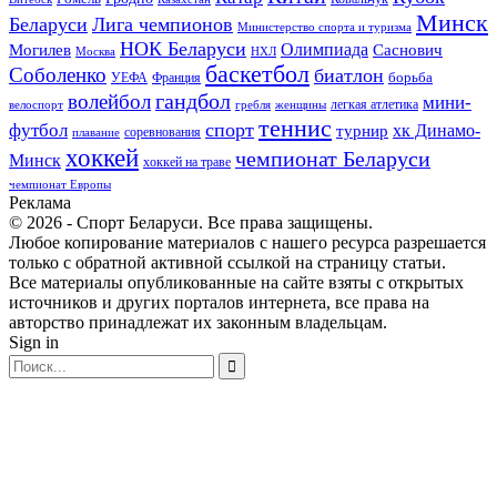
Минск
Беларуси
Лига чемпионов
Министерство спорта и туризма
НОК Беларуси
Олимпиада
Могилев
Саснович
Москва
НХЛ
баскетбол
Соболенко
биатлон
борьба
УЕФА
Франция
гандбол
волейбол
мини-
легкая атлетика
гребля
женщины
велоспорт
теннис
спорт
футбол
хк Динамо-
турнир
соревнования
плавание
хоккей
чемпионат Беларуси
Минск
хоккей на траве
чемпионат Европы
Реклама
© 2026 - Спорт Беларуси. Все права защищены.
Любое копирование материалов с нашего ресурса разрешается
только с обратной активной ссылкой на страницу статьи.
Все материалы опубликованные на сайте взяты с открытых
источников и других порталов интернета, все права на
авторство принадлежат их законным владельцам.
Sign in