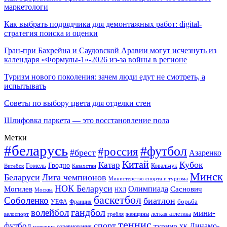
маркетологи
Как выбрать подрядчика для демонтажных работ: digital-
стратегия поиска и оценки
Гран-при Бахрейна и Саудовской Аравии могут исчезнуть из
календаря «Формулы-1»-2026 из-за войны в регионе
Туризм нового поколения: зачем люди едут не смотреть, а
испытывать
Советы по выбору цвета для отделки стен
Шлифовка паркета — это восстановление пола
Метки
#беларусь
#футбол
#россия
#брест
Азаренко
Китай
Кубок
Катар
Гомель
Гродно
Казахстан
Ковальчук
Витебск
Минск
Беларуси
Лига чемпионов
Министерство спорта и туризма
НОК Беларуси
Олимпиада
Могилев
Саснович
Москва
НХЛ
баскетбол
Соболенко
биатлон
борьба
УЕФА
Франция
гандбол
волейбол
мини-
легкая атлетика
гребля
женщины
велоспорт
теннис
спорт
футбол
хк Динамо-
турнир
соревнования
плавание