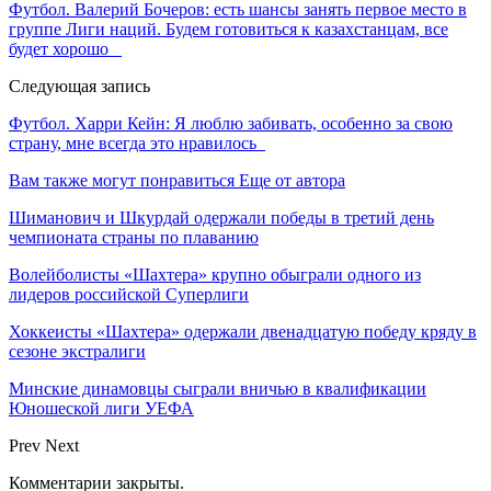
Футбол. Валерий Бочеров: есть шансы занять первое место в
группе Лиги наций. Будем готовиться к казахстанцам, все
будет хорошо
Следующая запись
Футбол. Харри Кейн: Я люблю забивать, особенно за свою
страну, мне всегда это нравилось
Вам также могут понравиться
Еще от автора
Шиманович и Шкурдай одержали победы в третий день
чемпионата страны по плаванию
Волейболисты «Шахтера» крупно обыграли одного из
лидеров российской Суперлиги
Хоккеисты «Шахтера» одержали двенадцатую победу кряду в
сезоне экстралиги
Минские динамовцы сыграли вничью в квалификации
Юношеской лиги УЕФА
Prev
Next
Комментарии закрыты.