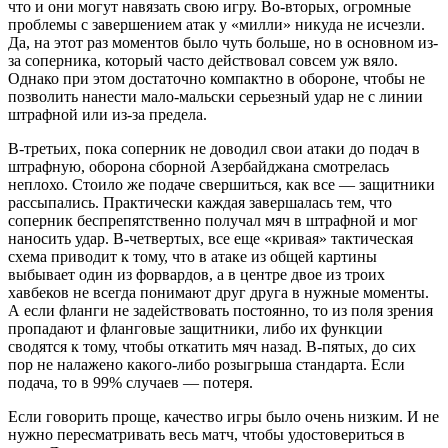
что и они могут навязать свою игру. Во-вторых, огромные
проблемы с завершением атак у «милли» никуда не исчезли.
Да, на этот раз моментов было чуть больше, но в основном из-
за соперника, который часто действовал совсем уж вяло.
Однако при этом достаточно компактно в обороне, чтобы не
позволить нанести мало-мальски серьезный удар не с линии
штрафной или из-за предела.
В-третьих, пока соперник не доводил свои атаки до подач в
штрафную, оборона сборной Азербайджана смотрелась
неплохо. Стоило же подаче свершиться, как все — защитники
рассыпались. Практически каждая завершалась тем, что
соперник беспрепятственно получал мяч в штрафной и мог
наносить удар. В-четвертых, все еще «кривая» тактическая
схема приводит к тому, что в атаке из общей картины
выбывает один из форвардов, а в центре двое из троих
хавбеков не всегда понимают друг друга в нужные моменты.
А если фланги не задействовать постоянно, то из поля зрения
пропадают и фланговые защитники, либо их функции
сводятся к тому, чтобы откатить мяч назад. В-пятых, до сих
пор не налажено какого-либо розыгрыша стандарта. Если
подача, то в 99% случаев — потеря.
Если говорить проще, качество игры было очень низким. И не
нужно пересматривать весь матч, чтобы удостовериться в