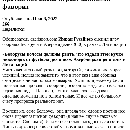
фаворит
Опубликовано
Июн 8, 2022
266
Поделится
Обозреватель azerisport.com
Имран Гусейнов
оценил игру
сборных Беларуси и Азербайджана (0:0) в рамках Лиги наций.
«Белорусы волосы должны рвать, что отдали этой кучке
инвалидов от футбола два очка». Азербайджанцы о матче
Лиги наций
Учитывая итоговый результат, который для «милли» скорее
удачный, нельзя не заметить, что в этот раз наша сборная
смотрелась не настолько кошмарно. Хотя по-прежнему были
постоянные провалы в обороне, особенно когда дело касалось
верховых подач. Наконец, кстати, удавалось создавать
опасные моменты не в одном тайме. И все же по большому
счету прогресса реального нет.
Во-первых, сама Беларусь: она играла так, словно против нее
снова играет записной фаворит (в нашем случае таковым
считается Словакия). И такой фон был выгодный для гостей.
Лишь под конец первого тайма номинальные хозяева поняли,