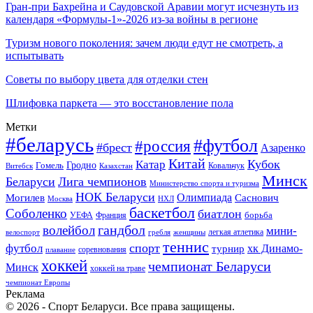
Гран-при Бахрейна и Саудовской Аравии могут исчезнуть из
календаря «Формулы-1»-2026 из-за войны в регионе
Туризм нового поколения: зачем люди едут не смотреть, а
испытывать
Советы по выбору цвета для отделки стен
Шлифовка паркета — это восстановление пола
Метки
#беларусь
#футбол
#россия
#брест
Азаренко
Китай
Кубок
Катар
Гомель
Гродно
Казахстан
Ковальчук
Витебск
Минск
Беларуси
Лига чемпионов
Министерство спорта и туризма
НОК Беларуси
Олимпиада
Могилев
Саснович
Москва
НХЛ
баскетбол
Соболенко
биатлон
борьба
УЕФА
Франция
гандбол
волейбол
мини-
легкая атлетика
гребля
женщины
велоспорт
теннис
спорт
футбол
хк Динамо-
турнир
соревнования
плавание
хоккей
чемпионат Беларуси
Минск
хоккей на траве
чемпионат Европы
Реклама
© 2026 - Спорт Беларуси. Все права защищены.