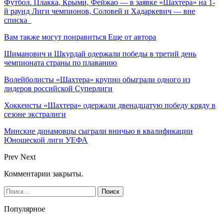
Футбол. Плакка, Крыми, Фейжао — в заявке «Шахтера» на 1-
й раунд Лиги чемпионов, Соловей и Хадаркевич — вне
списка
Вам также могут понравиться
Еще от автора
Шиманович и Шкурдай одержали победы в третий день
чемпионата страны по плаванию
Волейболисты «Шахтера» крупно обыграли одного из
лидеров российской Суперлиги
Хоккеисты «Шахтера» одержали двенадцатую победу кряду в
сезоне экстралиги
Минские динамовцы сыграли вничью в квалификации
Юношеской лиги УЕФА
Prev
Next
Комментарии закрыты.
Популярное