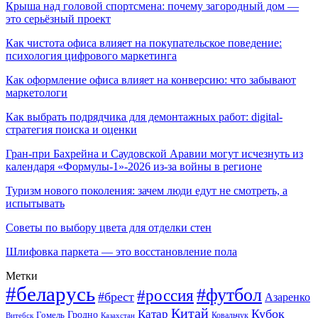
Крыша над головой спортсмена: почему загородный дом —
это серьёзный проект
Как чистота офиса влияет на покупательское поведение:
психология цифрового маркетинга
Как оформление офиса влияет на конверсию: что забывают
маркетологи
Как выбрать подрядчика для демонтажных работ: digital-
стратегия поиска и оценки
Гран-при Бахрейна и Саудовской Аравии могут исчезнуть из
календаря «Формулы-1»-2026 из-за войны в регионе
Туризм нового поколения: зачем люди едут не смотреть, а
испытывать
Советы по выбору цвета для отделки стен
Шлифовка паркета — это восстановление пола
Метки
#беларусь
#футбол
#россия
#брест
Азаренко
Китай
Кубок
Катар
Гомель
Гродно
Казахстан
Ковальчук
Витебск