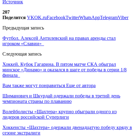
Источник
207
Поделится
VK
OK.ru
Facebook
Twitter
WhatsApp
Telegram
Viber
Предыдущая запись
Футбол. Алексей Антилевский на правах аренды стал
игроком «Славии»
Следующая запись
Хоккей. Кубок Гагарина. В пятом матче СКА обыграл
минское «Динамо» и оказался в шаге от победы в серии 1/8
финала
Вам также могут понравиться
Еще от автора
Шиманович и Шкурдай одержали победы в третий день
чемпионата страны по плаванию
Волейболисты «Шахтера» крупно обыграли одного из
лидеров российской Суперлиги
Хоккеисты «Шахтера» одержали двенадцатую победу кряду в
сезоне экстралиги