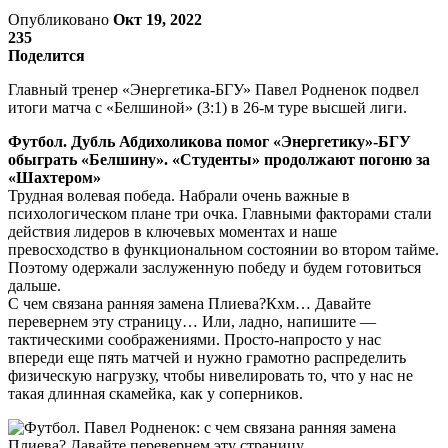
Опубликовано
Окт 19, 2022
235
Поделится
Главный тренер «Энергетика-БГУ» Павел Родненок подвел
итоги матча с «Белшиной» (3:1) в 26-м туре высшей лиги.
Футбол. Дубль Абдихоликова помог «Энергетику»-БГУ
обыграть «Белшину». «Студенты» продолжают погоню за
«Шахтером»
Трудная волевая победа. Набрали очень важные в
психологическом плане три очка. Главными факторами стали
действия лидеров в ключевых моментах и наше
превосходство в функциональном состоянии во втором тайме.
Поэтому одержали заслуженную победу и будем готовиться
дальше.
С чем связана ранняя замена Плиева?Кхм… Давайте
перевернем эту страницу… Или, ладно, напишите —
тактическими соображениями. Просто-напросто у нас
впереди еще пять матчей и нужно грамотно распределить
физическую нагрузку, чтобы нивелировать то, что у нас не
такая длинная скамейка, как у соперников.