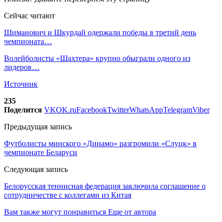
Сейчас читают
Шиманович и Шкурдай одержали победы в третий день
чемпионата…
Волейболисты «Шахтера» крупно обыграли одного из
лидеров…
Источник
235
Поделится
VK
OK.ru
Facebook
Twitter
WhatsApp
Telegram
Viber
Предыдущая запись
Футболисты минского «Динамо» разгромили «Слуцк» в
чемпионате Беларуси
Следующая запись
Белорусская теннисная федерация заключила соглашение о
сотрудничестве с коллегами из Китая
Вам также могут понравиться
Еще от автора