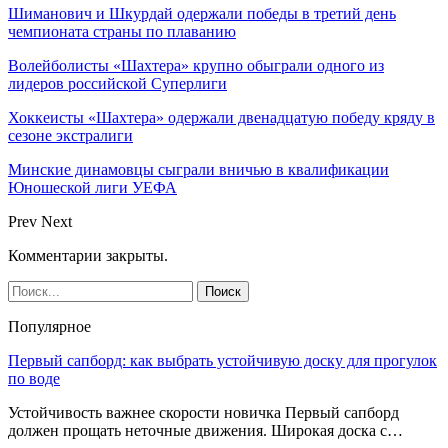
Шиманович и Шкурдай одержали победы в третий день
чемпионата страны по плаванию
Волейболисты «Шахтера» крупно обыграли одного из
лидеров российской Суперлиги
Хоккеисты «Шахтера» одержали двенадцатую победу кряду в
сезоне экстралиги
Минские динамовцы сыграли вничью в квалификации
Юношеской лиги УЕФА
Prev
Next
Комментарии закрыты.
Популярное
Первый сапборд: как выбрать устойчивую доску для прогулок
по воде
Устойчивость важнее скорости новичка Первый сапборд
должен прощать неточные движения. Широкая доска с…