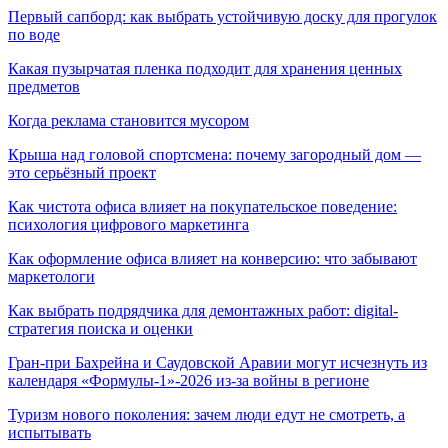
Первый сапборд: как выбрать устойчивую доску для прогулок
по воде
Какая пузырчатая пленка подходит для хранения ценных
предметов
Когда реклама становится мусором
Крыша над головой спортсмена: почему загородный дом —
это серьёзный проект
Как чистота офиса влияет на покупательское поведение:
психология цифрового маркетинга
Как оформление офиса влияет на конверсию: что забывают
маркетологи
Как выбрать подрядчика для демонтажных работ: digital-
стратегия поиска и оценки
Гран-при Бахрейна и Саудовской Аравии могут исчезнуть из
календаря «Формулы-1»-2026 из-за войны в регионе
Туризм нового поколения: зачем люди едут не смотреть, а
испытывать