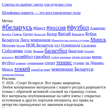
Советы по выбору цвета для отделки стен
Шлифовка паркета — это восстановление пола
Метки
#беларусь
#футбол
#россия
#брест
Азаренко
Китай
Кубок
Катар
Гомель
Гродно
Казахстан
Ковальчук
Витебск
Минск
Беларуси
Лига чемпионов
Министерство спорта и туризма
НОК Беларуси
Олимпиада
Могилев
Саснович
Москва
НХЛ
баскетбол
Соболенко
биатлон
борьба
УЕФА
Франция
гандбол
волейбол
мини-
легкая атлетика
гребля
женщины
велоспорт
теннис
спорт
футбол
хк Динамо-
турнир
соревнования
плавание
хоккей
чемпионат Беларуси
Минск
хоккей на траве
чемпионат Европы
Реклама
© 2026 - Спорт Беларуси. Все права защищены.
Любое копирование материалов с нашего ресурса разрешается
только с обратной активной ссылкой на страницу статьи.
Все материалы опубликованные на сайте взяты с открытых
источников и других порталов интернета, все права на
авторство принадлежат их законным владельцам.