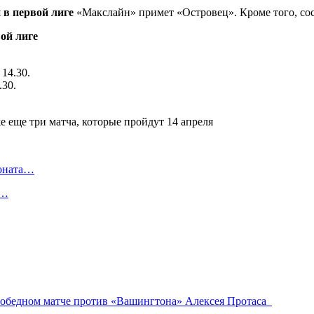
 в первой лиге
«Макслайн» примет «Островец». Кроме того, сос
ой лиге
14.30.
.30.
ионата…
в…
 победном матче против «Вашингтона» Алексея Протаса