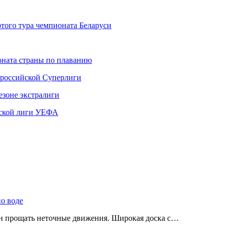
того тура чемпионата Беларуси
ната страны по плаванию
 российской Суперлиги
езоне экстралиги
ской лиги УЕФА
по воде
ен прощать неточные движения. Широкая доска с…