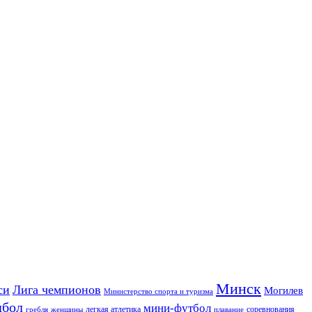
Минск
си
Лига чемпионов
Могилев
Министерство спорта и туризма
дбол
мини-футбол
легкая атлетика
соревнования
гребля
женщины
плавание