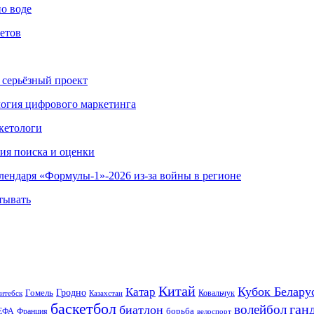
по воде
етов
 серьёзный проект
ология цифрового маркетинга
кетологи
гия поиска и оценки
алендаря «Формулы-1»-2026 из-за войны в регионе
тывать
Китай
Кубок Белару
Катар
Гомель
Гродно
Казахстан
Ковальчук
итебск
баскетбол
ган
волейбол
биатлон
борьба
ЕФА
Франция
велоспорт