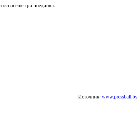
тоятся еще три поединка.
Источник:
www.pressball.by