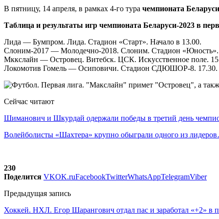
В пятницу, 14 апреля, в рамках 4-го тура
чемпионата Беларуси
Таблица и результаты игр чемпионата Беларуси-2023 в перв
Лида — Бумпром. Лида. Стадион «Старт». Начало в 13.00.
Слоним-2017 — Молодечно-2018. Слоним. Стадион «Юность». 
Мккслайн — Островец. Витебск. ЦСК. Искусственное поле. 15
Локомотив Гомель — Осиповичи. Стадион СДЮШОР-8. 17.30.
Сейчас читают
Шиманович и Шкурдай одержали победы в третий день чемп
Волейболисты «Шахтера» крупно обыграли одного из лидеро
230
Поделится
VK
OK.ru
Facebook
Twitter
WhatsApp
Telegram
Viber
Предыдущая запись
Хоккей. НХЛ. Егор Шарангович отдал пас и заработал «+2» в