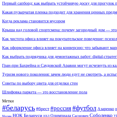
Первый сапборд: как выбрать устойчивую доску для прогулок 
Какая пузырчатая пленка подходит для хранения ценных предм
Когда реклама становится мусором
Крыша над головой спортсмена: почему загородный дом — это
Как чистота офиса влияет на покупательское поведение: псих
Как оформление офиса влияет на конверсию: что забывают мар
Как выбрать подрядчика для демонтажных работ: digital-страте
Гран-при Бахрейна и Саудовской Аравии могут исчезнуть из к
Туризм нового поколения: зачем люди едут не смотреть, а испы
Советы по выбору цвета для отделки стен
Шлифовка паркета — это восстановление пола
Метки
#беларусь
#футбол
#россия
#брест
Азаренко
В
Соболенко
НОК Беларуси
Олимпиада
Саснович
У
Москва
НХЛ