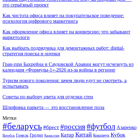
это серьёзный проект
Как чистота офиса влияет на покупательское поведение:
психология цифрового маркетинга
Как оформление офиса влияет на конверсию: что забывают
маркетологи
Как выбрать подрядчика для демонтажных работ: digital-
стратегия поиска и оценки
Гран-при Бахрейна и Саудовской Аравии могут исчезнуть из
календаря «Формулы-1»-2026 из-за войны в регионе
Туризм нового поколения: зачем люди едут не смотреть, а
испытывать
Советы по выбору цвета для отделки стен
Шлифовка паркета — это восстановление пола
Метки
#беларусь
#футбол
#россия
#брест
Азаренко
Китай
Кубок
Катар
Гомель
Гродно
Казахстан
Ковальчук
Витебск