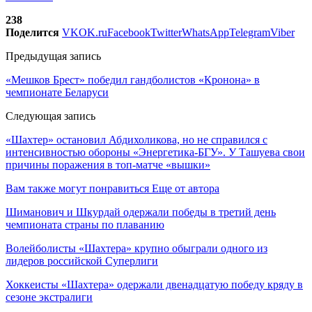
238
Поделится
VK
OK.ru
Facebook
Twitter
WhatsApp
Telegram
Viber
Предыдущая запись
«Мешков Брест» победил гандболистов «Кронона» в
чемпионате Беларуси
Следующая запись
«Шахтер» остановил Абдихоликова, но не справился с
интенсивностью обороны «Энергетика-БГУ». У Ташуева свои
причины поражения в топ-матче «вышки»
Вам также могут понравиться
Еще от автора
Шиманович и Шкурдай одержали победы в третий день
чемпионата страны по плаванию
Волейболисты «Шахтера» крупно обыграли одного из
лидеров российской Суперлиги
Хоккеисты «Шахтера» одержали двенадцатую победу кряду в
сезоне экстралиги