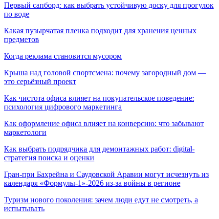
Первый сапборд: как выбрать устойчивую доску для прогулок
по воде
Какая пузырчатая пленка подходит для хранения ценных
предметов
Когда реклама становится мусором
Крыша над головой спортсмена: почему загородный дом —
это серьёзный проект
Как чистота офиса влияет на покупательское поведение:
психология цифрового маркетинга
Как оформление офиса влияет на конверсию: что забывают
маркетологи
Как выбрать подрядчика для демонтажных работ: digital-
стратегия поиска и оценки
Гран-при Бахрейна и Саудовской Аравии могут исчезнуть из
календаря «Формулы-1»-2026 из-за войны в регионе
Туризм нового поколения: зачем люди едут не смотреть, а
испытывать