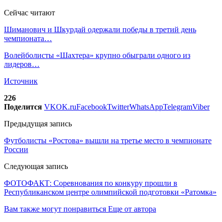
Сейчас читают
Шиманович и Шкурдай одержали победы в третий день
чемпионата…
Волейболисты «Шахтера» крупно обыграли одного из
лидеров…
Источник
226
Поделится
VK
OK.ru
Facebook
Twitter
WhatsApp
Telegram
Viber
Предыдущая запись
Футболисты «Ростова» вышли на третье место в чемпионате
России
Следующая запись
ФОТОФАКТ: Соревнования по конкуру прошли в
Республиканском центре олимпийской подготовки «Ратомка»
Вам также могут понравиться
Еще от автора