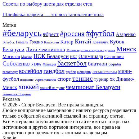
Советы по выбору цвета для отделки стен
Шлифовка паркета — это восстановление пола
Метки
#беларусь
#футбол
#россия
#брест
Азаренко
Китай
Кубок
Катар
Гомель
Гродно
Казахстан
Ковальчук
Витебск
Минск
Беларуси
Лига чемпионов
Министерство спорта и туризма
НОК Беларуси
Олимпиада
Могилев
Саснович
Москва
НХЛ
баскетбол
Соболенко
биатлон
борьба
УЕФА
Франция
гандбол
волейбол
мини-
легкая атлетика
гребля
женщины
велоспорт
теннис
спорт
футбол
хк Динамо-
турнир
соревнования
плавание
хоккей
чемпионат Беларуси
Минск
хоккей на траве
чемпионат Европы
Реклама
© 2026 - Спорт Беларуси. Все права защищены.
Любое копирование материалов с нашего ресурса разрешается
только с обратной активной ссылкой на страницу статьи.
Все материалы опубликованные на сайте взяты с открытых
источников и других порталов интернета, все права на
авторство принадлежат их законным владельцам.
Sign in