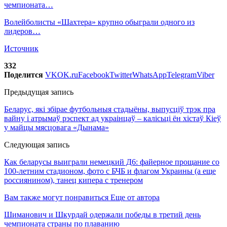
чемпионата…
Волейболисты «Шахтера» крупно обыграли одного из
лидеров…
Источник
332
Поделится
VK
OK.ru
Facebook
Twitter
WhatsApp
Telegram
Viber
Предыдущая запись
Беларус, які збірае футбольныя стадыёны, выпусціў трэк пра
вайну і атрымаў рэспект ад украінцаў – калісьці ён хістаў Кіеў
у майцы мясцовага «Дынама»
Следующая запись
Как беларусы выиграли немецкий Д6: файерное прощание со
100-летним стадионом, фото с БЧБ и флагом Украины (а еще
россиянином), танец кипера с тренером
Вам также могут понравиться
Еще от автора
Шиманович и Шкурдай одержали победы в третий день
чемпионата страны по плаванию