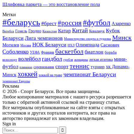
Шлифовка паркета — это восстановление пола
Метки
#беларусь
#футбол
#россия
#брест
Азаренко
Китай
Кубок
Катар
Гомель
Гродно
Казахстан
Ковальчук
Витебск
Минск
Беларуси
Лига чемпионов
Министерство спорта и туризма
НОК Беларуси
Олимпиада
Могилев
Саснович
Москва
НХЛ
баскетбол
Соболенко
биатлон
борьба
УЕФА
Франция
гандбол
волейбол
мини-
легкая атлетика
гребля
женщины
велоспорт
теннис
спорт
футбол
хк Динамо-
турнир
соревнования
плавание
хоккей
чемпионат Беларуси
Минск
хоккей на траве
чемпионат Европы
Реклама
© 2026 - Спорт Беларуси. Все права защищены.
Любое копирование материалов с нашего ресурса разрешается
только с обратной активной ссылкой на страницу статьи.
Все материалы опубликованные на сайте взяты с открытых
источников и других порталов интернета, все права на
авторство принадлежат их законным владельцам.
Sign in