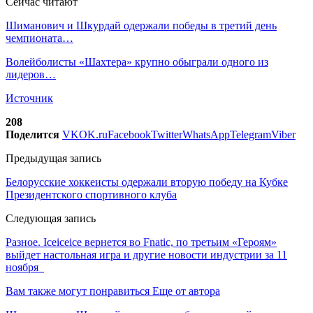
Сейчас читают
Шиманович и Шкурдай одержали победы в третий день
чемпионата…
Волейболисты «Шахтера» крупно обыграли одного из
лидеров…
Источник
208
Поделится
VK
OK.ru
Facebook
Twitter
WhatsApp
Telegram
Viber
Предыдущая запись
Белорусские хоккеисты одержали вторую победу на Кубке
Президентского спортивного клуба
Следующая запись
Разное. Iceiceice вернется во Fnatic, по третьим «Героям»
выйдет настольная игра и другие новости индустрии за 11
ноября
Вам также могут понравиться
Еще от автора