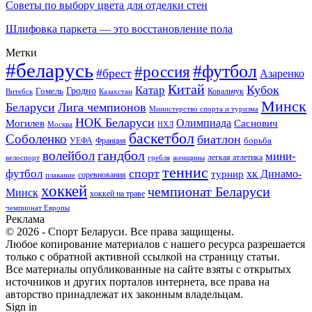
Советы по выбору цвета для отделки стен
Шлифовка паркета — это восстановление пола
Метки
#беларусь
#футбол
#россия
#брест
Азаренко
Китай
Кубок
Катар
Гомель
Гродно
Казахстан
Ковальчук
Витебск
Минск
Беларуси
Лига чемпионов
Министерство спорта и туризма
НОК Беларуси
Олимпиада
Могилев
Саснович
Москва
НХЛ
баскетбол
Соболенко
биатлон
борьба
УЕФА
Франция
гандбол
волейбол
мини-
легкая атлетика
гребля
женщины
велоспорт
теннис
спорт
футбол
хк Динамо-
турнир
соревнования
плавание
хоккей
чемпионат Беларуси
Минск
хоккей на траве
чемпионат Европы
Реклама
© 2026 - Спорт Беларуси. Все права защищены.
Любое копирование материалов с нашего ресурса разрешается
только с обратной активной ссылкой на страницу статьи.
Все материалы опубликованные на сайте взяты с открытых
источников и других порталов интернета, все права на
авторство принадлежат их законным владельцам.
Sign in