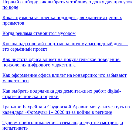
Первый сапборд: как выбрать устойчивую доску для прогулок
по воде
Какая пузырчатая пленка подходит для хранения ценных
предметов
Когда реклама становится мусором
Крыша над головой спортсмена: почему загородный дом —
это серьёзный проект
Как чистота офиса влияет на покупательское поведение:
психология цифрового маркетинга
Как оформление офиса влияет на конверсию: что забывают
маркетологи
Как выбрать подрядчика для демонтажных работ: digital-
стратегия поиска и оценки
Гран-при Бахрейна и Саудовской Аравии могут исчезнуть из
календаря «Формулы-1»-2026 из-за войны в регионе
Туризм нового поколения: зачем люди едут не смотреть, а
испытывать