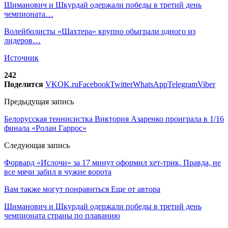
Шиманович и Шкурдай одержали победы в третий день
чемпионата…
Волейболисты «Шахтера» крупно обыграли одного из
лидеров…
Источник
242
Поделится
VK
OK.ru
Facebook
Twitter
WhatsApp
Telegram
Viber
Предыдущая запись
Белорусская теннисистка Виктория Азаренко проиграла в 1/16
финала «Ролан Гаррос»
Следующая запись
Форвард «Ислочи» за 17 минут оформил хет-трик. Правда, не
все мячи забил в чужие ворота
Вам также могут понравиться
Еще от автора
Шиманович и Шкурдай одержали победы в третий день
чемпионата страны по плаванию