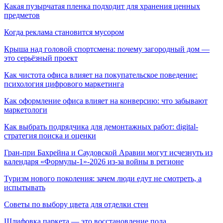
Какая пузырчатая пленка подходит для хранения ценных
предметов
Когда реклама становится мусором
Крыша над головой спортсмена: почему загородный дом —
это серьёзный проект
Как чистота офиса влияет на покупательское поведение:
психология цифрового маркетинга
Как оформление офиса влияет на конверсию: что забывают
маркетологи
Как выбрать подрядчика для демонтажных работ: digital-
стратегия поиска и оценки
Гран-при Бахрейна и Саудовской Аравии могут исчезнуть из
календаря «Формулы-1»-2026 из-за войны в регионе
Туризм нового поколения: зачем люди едут не смотреть, а
испытывать
Советы по выбору цвета для отделки стен
Шлифовка паркета — это восстановление пола