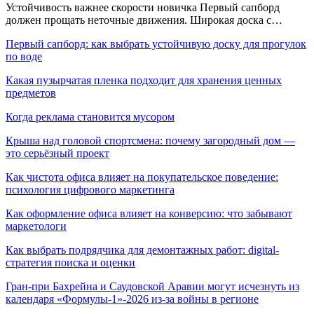
Устойчивость важнее скорости новичка Первый сапборд
должен прощать неточные движения. Широкая доска с…
Первый сапборд: как выбрать устойчивую доску для прогулок
по воде
Какая пузырчатая пленка подходит для хранения ценных
предметов
Когда реклама становится мусором
Крыша над головой спортсмена: почему загородный дом —
это серьёзный проект
Как чистота офиса влияет на покупательское поведение:
психология цифрового маркетинга
Как оформление офиса влияет на конверсию: что забывают
маркетологи
Как выбрать подрядчика для демонтажных работ: digital-
стратегия поиска и оценки
Гран-при Бахрейна и Саудовской Аравии могут исчезнуть из
календаря «Формулы-1»-2026 из-за войны в регионе