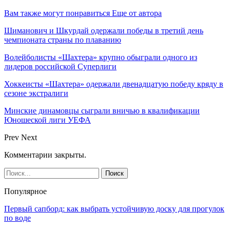
Вам также могут понравиться
Еще от автора
Шиманович и Шкурдай одержали победы в третий день
чемпионата страны по плаванию
Волейболисты «Шахтера» крупно обыграли одного из
лидеров российской Суперлиги
Хоккеисты «Шахтера» одержали двенадцатую победу кряду в
сезоне экстралиги
Минские динамовцы сыграли вничью в квалификации
Юношеской лиги УЕФА
Prev
Next
Комментарии закрыты.
Популярное
Первый сапборд: как выбрать устойчивую доску для прогулок
по воде