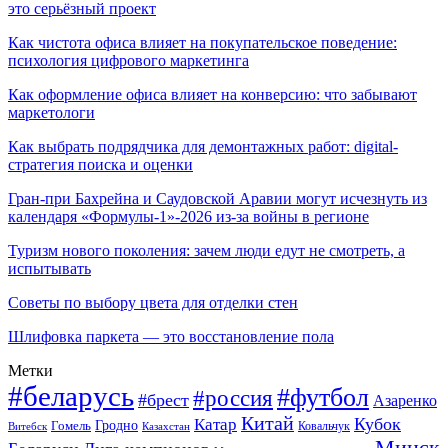
это серьёзный проект
Как чистота офиса влияет на покупательское поведение:
психология цифрового маркетинга
Как оформление офиса влияет на конверсию: что забывают
маркетологи
Как выбрать подрядчика для демонтажных работ: digital-
стратегия поиска и оценки
Гран-при Бахрейна и Саудовской Аравии могут исчезнуть из
календаря «Формулы-1»-2026 из-за войны в регионе
Туризм нового поколения: зачем люди едут не смотреть, а
испытывать
Советы по выбору цвета для отделки стен
Шлифовка паркета — это восстановление пола
Метки
#беларусь
#футбол
#россия
#брест
Азаренко
Китай
Кубок
Катар
Гомель
Гродно
Казахстан
Ковальчук
Витебск
Минск