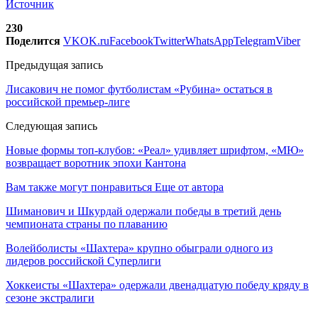
Источник
230
Поделится
VK
OK.ru
Facebook
Twitter
WhatsApp
Telegram
Viber
Предыдущая запись
Лисакович не помог футболистам «Рубина» остаться в
российской премьер-лиге
Следующая запись
Новые формы топ-клубов: «Реал» удивляет шрифтом, «МЮ»
возвращает воротник эпохи Кантона
Вам также могут понравиться
Еще от автора
Шиманович и Шкурдай одержали победы в третий день
чемпионата страны по плаванию
Волейболисты «Шахтера» крупно обыграли одного из
лидеров российской Суперлиги
Хоккеисты «Шахтера» одержали двенадцатую победу кряду в
сезоне экстралиги