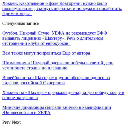
Хоккей. Квартальнов о фоле Ковгорени: нужно было
прыгнуть на лед, скинуть перчатки и по-мужски поработать.
Примем меры
Следующая запись
Футбол. Николай Стуло: УЕФА не рекомендует БФФ
выдавать лицензию «Шахтеру». Речь о длительном
отстранении клуба от еврокубков
Вам также могут понравиться
Еще от автора
Шиманович и Шкурдай одержали победы в третий день
чемпионата страны по плаванию
Волейболисты «Шахтера» крупно обыграли одного из
лидеров российской Суперлиги
Хоккеисты «Шахтера» одержали двенадцатую победу кряду в
сезоне экстралиги
Минские динамовцы сыграли вничью в квалификации
Юношеской лиги УЕФА
Prev
Next