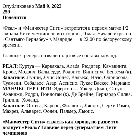
Опубликовано
Май 9, 2023
259
Поделится
«Реал» и «Манчестер Сити» встретятся в первом матче 1/2
финала Лиги чемпионов во вторник, 9 мая. Начало игры на
«Сантьяго Бернабеу» в Мадриде — в 22.00 по белорусскому
времени.
Главные тренеры назвали стартовые составы команд.
РЕАЛ
: Куртуа — Карвахаль, Алаба, Рюдигер, Камавинга,
Кроос, Модрич, Вальверде, Родриго, Винисиус, Бензема (к).
Запасные
: Лунин, Луис Лопес, Вальехо, Начо, Одриосола,
Чуамени, Себальос, Азар, Асенсио, Лукас Васкес, Мариано.
МАНЧЕСТЕР СИТИ
: Эдерсон — Уокер, Диаш, Стоунз,
Аканджи, Родри, Гюндоган (к), Де Брейне, Бернардо Силва,
Грилиш, Холанд.
Запасные
: Ортега, Карсон, Филлипс, Ляпорт, Серхи Гомез,
Махрез, Альварес, Фоден, Палмер, Льюис.
«Манчестер Сити» страсть как хорош, но разве это
волнует «Реал»? Главное перед суперматчем Лиги
чемпионов