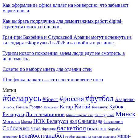
Как оформление офиса влияет на конверсию: что забывают
маркетологи
Как выбрать подрядчика для демонтажных работ: digital-
стратегия поиска и оценки
Гран-при Бахрейна и Саудовской Аравии могут исчезнуть из
календаря «Формулы-1»-2026 из-за войны в регионе
Туризм нового поколения: зачем люди едут не смотреть, а
испытывать
Советы по выбору цвета для отделки стен
Шлифовка паркета — это восстановление пола
Метки
#беларусь
#футбол
#россия
#брест
Азаренко
Китай
Кубок
Катар
Гомель
Гродно
Казахстан
Ковальчук
Витебск
Минск
Беларуси
Лига чемпионов
Министерство спорта и туризма
НОК Беларуси
Олимпиада
Могилев
Саснович
Москва
НХЛ
баскетбол
Соболенко
биатлон
борьба
УЕФА
Франция
гандбол
волейбол
мини-
легкая атлетика
гребля
женщины
велоспорт