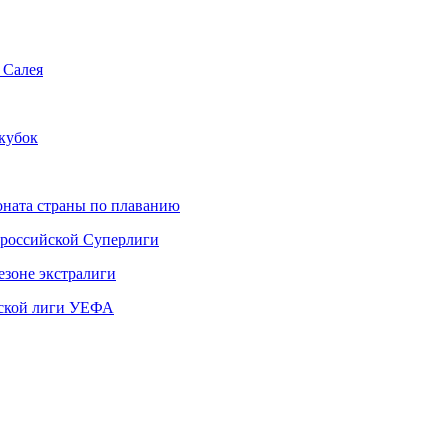
 Салея
ркубок
ната страны по плаванию
 российской Суперлиги
езоне экстралиги
ской лиги УЕФА