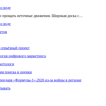
по воде
ен прощать неточные движения. Широкая доска с…
по воде
етов
 серьёзный проект
ология цифрового маркетинга
кетологи
гия поиска и оценки
алендаря «Формулы-1»-2026 из-за войны в регионе
тывать