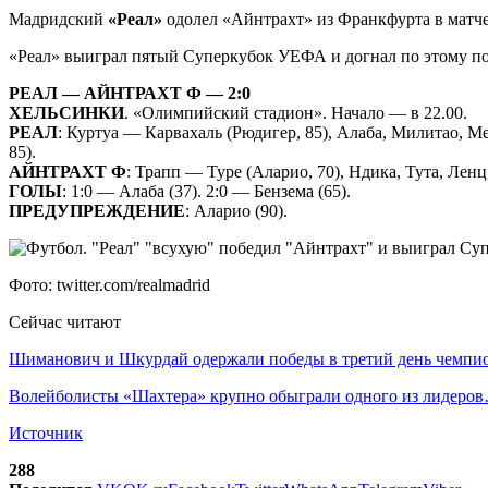
Мадридский
«Реал»
одолел «Айнтрахт» из Франкфурта в матч
«Реал» выиграл пятый Суперкубок УЕФА и догнал по этому по
РЕАЛ — АЙНТРАХТ Ф — 2:0
ХЕЛЬСИНКИ
. «Олимпийский стадион». Начало — в 22.00.
РЕАЛ
: Куртуа — Карвахаль (Рюдигер, 85), Алаба, Милитао, Ме
85).
АЙНТРАХТ Ф
: Трапп — Туре (Аларио, 70), Ндика, Тута, Ленц
ГОЛЫ
: 1:0 — Алаба (37). 2:0 — Бензема (65).
ПРЕДУПРЕЖДЕНИЕ
: Аларио (90).
Фото: twitter.com/realmadrid
Сейчас читают
Шиманович и Шкурдай одержали победы в третий день чемп
Волейболисты «Шахтера» крупно обыграли одного из лидеро
Источник
288