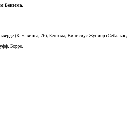
м Бензема
.
льверде (Камавинга, 76), Бензема, Винисиус Жуниор (Себальос,
ауфф, Борре.