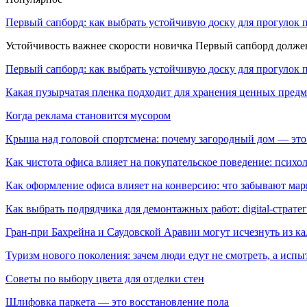
Первый сапборд: как выбрать устойчивую доску для прогулок 
Устойчивость важнее скорости новичка Первый сапборд долж
Первый сапборд: как выбрать устойчивую доску для прогулок 
Какая пузырчатая пленка подходит для хранения ценных предм
Когда реклама становится мусором
Крыша над головой спортсмена: почему загородный дом — это
Как чистота офиса влияет на покупательское поведение: псих
Как оформление офиса влияет на конверсию: что забывают мар
Как выбрать подрядчика для демонтажных работ: digital-страте
Гран-при Бахрейна и Саудовской Аравии могут исчезнуть из к
Туризм нового поколения: зачем люди едут не смотреть, а испы
Советы по выбору цвета для отделки стен
Шлифовка паркета — это восстановление пола