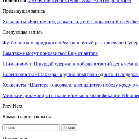
Поделится
VK
OK.ru
Facebook
Twitter
WhatsApp
Telegram
Viber
Предыдущая запись
Хоккеисты «Бреста» продолжают идти без поражений на Кубке
Следующая запись
Футболисты мадридского «Реала» в пятый раз завоевали Супе
Вам также могут понравиться
Еще от автора
Шиманович и Шкурдай одержали победы в третий день чемпио
Волейболисты «Шахтера» крупно обыграли одного из лидеров
Хоккеисты «Шахтера» одержали двенадцатую победу кряду в с
Минские динамовцы сыграли вничью в квалификации Юноше
Prev
Next
Комментарии закрыты.
Популярное