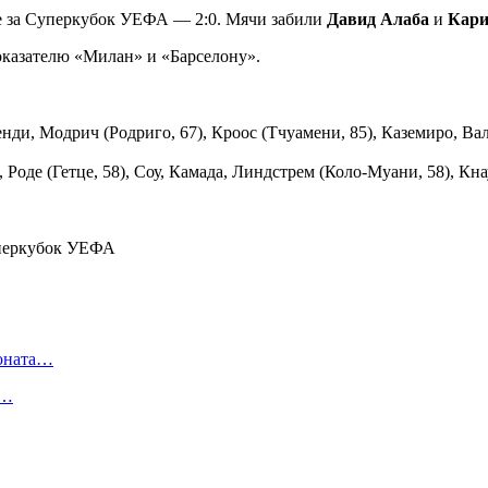
е за Суперкубок УЕФА — 2:0. Мячи забили
Давид Алаба
и
Кари
казателю «Милан» и «Барселону».
нди, Модрич (Родриго, 67), Кроос (Тчуамени, 85), Каземиро, Ва
, Роде (Гетце, 58), Соу, Камада, Линдстрем (Коло-Муани, 58), Кн
ионата…
в…