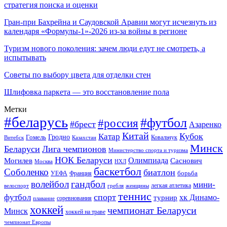
стратегия поиска и оценки
Гран-при Бахрейна и Саудовской Аравии могут исчезнуть из
календаря «Формулы-1»-2026 из-за войны в регионе
Туризм нового поколения: зачем люди едут не смотреть, а
испытывать
Советы по выбору цвета для отделки стен
Шлифовка паркета — это восстановление пола
Метки
#беларусь
#футбол
#россия
#брест
Азаренко
Китай
Кубок
Катар
Гомель
Гродно
Казахстан
Ковальчук
Витебск
Минск
Беларуси
Лига чемпионов
Министерство спорта и туризма
НОК Беларуси
Олимпиада
Могилев
Саснович
Москва
НХЛ
баскетбол
Соболенко
биатлон
борьба
УЕФА
Франция
гандбол
волейбол
мини-
легкая атлетика
гребля
женщины
велоспорт
теннис
спорт
футбол
хк Динамо-
турнир
соревнования
плавание
хоккей
чемпионат Беларуси
Минск
хоккей на траве
чемпионат Европы