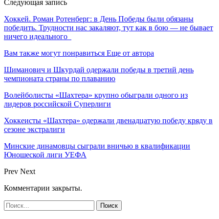
Следующая запись
Хоккей. Роман Ротенберг: в День Победы были обязаны
победить. Трудности нас закаляют, тут как в бою — не бывает
ничего идеального
Вам также могут понравиться
Еще от автора
Шиманович и Шкурдай одержали победы в третий день
чемпионата страны по плаванию
Волейболисты «Шахтера» крупно обыграли одного из
лидеров российской Суперлиги
Хоккеисты «Шахтера» одержали двенадцатую победу кряду в
сезоне экстралиги
Минские динамовцы сыграли вничью в квалификации
Юношеской лиги УЕФА
Prev
Next
Комментарии закрыты.