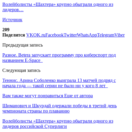
Волейболисты «Шахтера» крупно обыграли одного из
лидеров…
Источник
209
Поделится
VK
OK.ru
Facebook
Twitter
WhatsApp
Telegram
Viber
Предыдущая запись
Разное. Betera запускает программу про киберспорт под
названием E-Space
Следующая запись
Теннис. Арина Соболенко выиграла 13 матчей подряд с
начала года — такой серии не было ни у кого 8 лет
Вам также могут понравиться
Еще от автора
Шиманович и Шкурдай одержали победы в третий день
чемпионата страны по плаванию
Волейболисты «Шахтера» крупно обыграли одного из
лидеров российской Суперлиги