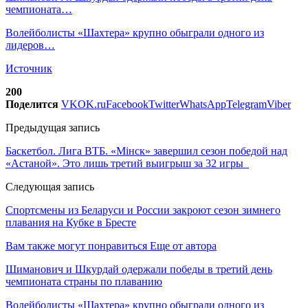
чемпионата…
Волейболисты «Шахтера» крупно обыграли одного из
лидеров…
Источник
200
Поделится
VK
OK.ru
Facebook
Twitter
WhatsApp
Telegram
Viber
Предыдущая запись
Баскетбол. Лига ВТБ. «Мінск» завершил сезон победой над
«Астаной». Это лишь третий выигрыш за 32 игры
Следующая запись
Спортсмены из Беларуси и России закроют сезон зимнего
плавания на Кубке в Бресте
Вам также могут понравиться
Еще от автора
Шиманович и Шкурдай одержали победы в третий день
чемпионата страны по плаванию
Волейболисты «Шахтера» крупно обыграли одного из