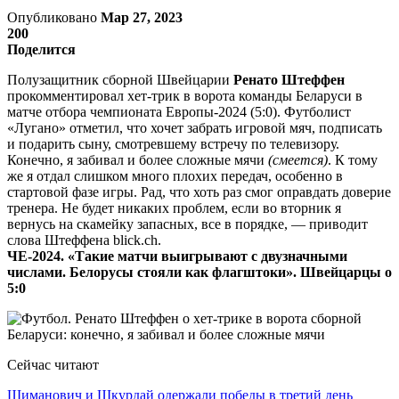
Опубликовано
Мар 27, 2023
200
Поделится
Полузащитник сборной Швейцарии
Ренато Штеффен
прокомментировал хет-трик в ворота команды Беларуси в
матче отбора чемпионата Европы-2024 (5:0). Футболист
«Лугано» отметил, что хочет забрать игровой мяч, подписать
и подарить сыну, смотревшему встречу по телевизору.
Конечно, я забивал и более сложные мячи
(смеется)
. К тому
же я отдал слишком много плохих передач, особенно в
стартовой фазе игры. Рад, что хоть раз смог оправдать доверие
тренера. Не будет никаких проблем, если во вторник я
вернусь на скамейку запасных, все в порядке, — приводит
слова Штеффена blick.ch.
ЧЕ-2024. «Такие матчи выигрывают с двузначными
числами. Белорусы стояли как флагштоки». Швейцарцы о
5:0
Сейчас читают
Шиманович и Шкурдай одержали победы в третий день