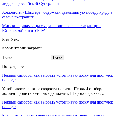
лидеров российской Суперлиги
Хоккеисты «Шахтера» одержали двенадцатую победу кряду в
сезоне экстралиги
Минские динамовцы сыграли вничью в квалификации
Юношеской лиги УЕФА
Prev
Next
Комментарии закрыты.
Популярное
Первый сапборд: как выбрать устойчивую доску для прогулок
по воде
Устойчивость важнее скорости новичка Первый сапборд
должен прощать неточные движения. Широкая доска с…
Первый сапборд: как выбрать устойчивую доску для прогулок
по воде
Какая пузырчатая пленка подходит для хранения ценных