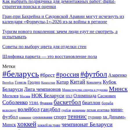
Как выбрать подрядчика для демонтажных работ: digital-
стратегия поиска и оценки
Гран-при Бахрейна и Саудовской Аравии могут исчезнуть из
календаря «Формулы-1»-2026 из-за войны в регионе
Туризм нового поколения: зачем люди едут не смотреть, а
испытывать
Советы по выбору цвета для отделки стен
Шлифовка паркета — это восстановление пола
Метки
#беларусь
#футбол
#россия
#брест
Азаренко
Китай
Кубок
Катар
Гомель
Гродно
Казахстан
Ковальчук
Витебск
Минск
Беларуси
Лига чемпионов
Министерство спорта и туризма
НОК Беларуси
Олимпиада
Могилев
Саснович
Москва
НХЛ
баскетбол
Соболенко
биатлон
борьба
УЕФА
Франция
гандбол
волейбол
мини-
легкая атлетика
гребля
женщины
велоспорт
теннис
спорт
футбол
хк Динамо-
турнир
соревнования
плавание
хоккей
чемпионат Беларуси
Минск
хоккей на траве