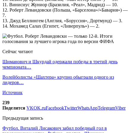
11. Винисиус Жуниор (Бразилия, «Реал», Мадрид) — 10.
12. Роберт Левандовски (Польша, «Барселона»/»Бавария») —
7.
13. Джуд Беллингем (Англия, «Боруссия», Дортмунд) — 3.
14. Мохамед Салах (Египет, «Ливерпуль») — 2.
Сейчас читают
Шиманович и Шкурдай одержали победы в третий день
чемпионата…
Волейболисты «Шахтера» крупно обыграли одного из
лидеров…
Источник
239
Поделится
VK
OK.ru
Facebook
Twitter
WhatsApp
Telegram
Viber
Предыдущая запись
Футбол. Виталий Лисакович забил победный гол в