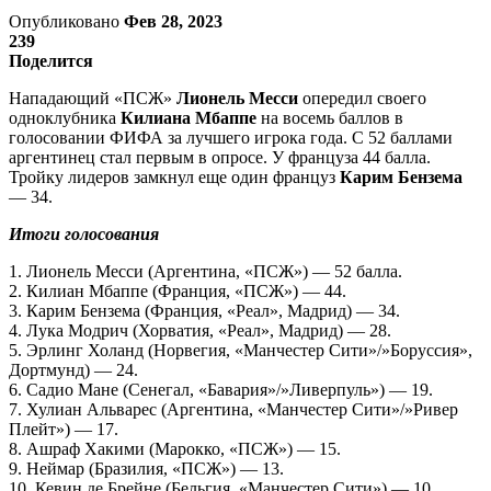
Опубликовано
Фев 28, 2023
239
Поделится
Нападающий «ПСЖ»
Лионель Месси
опередил своего
одноклубника
Килиана Мбаппе
на восемь баллов в
голосовании ФИФА за лучшего игрока года. С 52 баллами
аргентинец стал первым в опросе. У француза 44 балла.
Тройку лидеров замкнул еще один француз
Карим Бензема
— 34.
Итоги голосования
1. Лионель Месси (Аргентина, «ПСЖ») — 52 балла.
2. Килиан Мбаппе (Франция, «ПСЖ») — 44.
3. Карим Бензема (Франция, «Реал», Мадрид) — 34.
4. Лука Модрич (Хорватия, «Реал», Мадрид) — 28.
5. Эрлинг Холанд (Норвегия, «Манчестер Сити»/»Боруссия»,
Дортмунд) — 24.
6. Садио Мане (Сенегал, «Бавария»/»Ливерпуль») — 19.
7. Хулиан Альварес (Аргентина, «Манчестер Сити»/»Ривер
Плейт») — 17.
8. Ашраф Хакими (Марокко, «ПСЖ») — 15.
9. Неймар (Бразилия, «ПСЖ») — 13.
10. Кевин де Брейне (Бельгия, «Манчестер Сити») — 10.