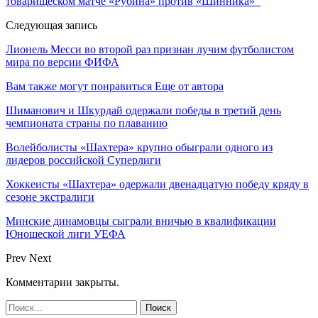
товарищеском матче «Рубина» против «Шинника»
Следующая запись
Лионель Месси во второй раз признан лучим футболистом
мира по версии ФИФА
Вам также могут понравиться
Еще от автора
Шиманович и Шкурдай одержали победы в третий день
чемпионата страны по плаванию
Волейболисты «Шахтера» крупно обыграли одного из
лидеров российской Суперлиги
Хоккеисты «Шахтера» одержали двенадцатую победу кряду в
сезоне экстралиги
Минские динамовцы сыграли вничью в квалификации
Юношеской лиги УЕФА
Prev
Next
Комментарии закрыты.