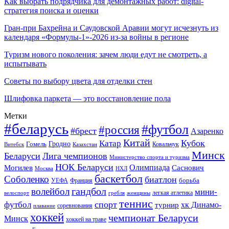
Как выбрать подрядчика для демонтажных работ: digital-
стратегия поиска и оценки
Гран-при Бахрейна и Саудовской Аравии могут исчезнуть из
календаря «Формулы-1»-2026 из-за войны в регионе
Туризм нового поколения: зачем люди едут не смотреть, а
испытывать
Советы по выбору цвета для отделки стен
Шлифовка паркета — это восстановление пола
Метки
#беларусь
#футбол
#россия
#брест
Азаренко
Китай
Кубок
Катар
Гомель
Гродно
Казахстан
Ковальчук
Витебск
Минск
Беларуси
Лига чемпионов
Министерство спорта и туризма
НОК Беларуси
Олимпиада
Могилев
Саснович
Москва
НХЛ
баскетбол
Соболенко
биатлон
борьба
УЕФА
Франция
гандбол
волейбол
мини-
легкая атлетика
гребля
женщины
велоспорт
теннис
спорт
футбол
хк Динамо-
турнир
соревнования
плавание
хоккей
чемпионат Беларуси
Минск
хоккей на траве