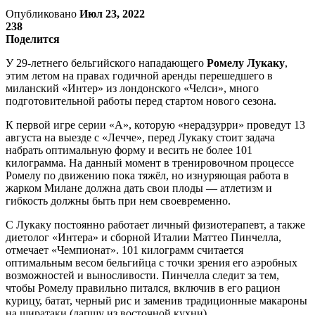
Опубликовано
Июл 23, 2022
238
Поделится
У 29-летнего бельгийского нападающего
Ромелу Лукаку
,
этим летом на правах годичной аренды перешедшего в
миланский «Интер» из лондонского «Челси», много
подготовительной работы перед стартом нового сезона.
К первой игре серии «А», которую «нерадзурри» проведут 13
августа на выезде с «Лечче», перед Лукаку стоит задача
набрать оптимальную форму и весить не более 101
килограмма. На данный момент в тренировочном процессе
Ромелу по движению пока тяжёл, но изнуряющая работа в
жарком Милане должна дать свои плоды — атлетизм и
гибкость должны быть при нем своевременно.
С Лукаку постоянно работает личный физиотерапевт, а также
диетолог «Интера» и сборной Италии Маттео Пинчелла,
отмечает «Чемпионат». 101 килограмм считается
оптимальным весом бельгийца с точки зрения его аэробных
возможностей и выносливости. Пинчелла следит за тем,
чтобы Ромелу правильно питался, включив в его рацион
курицу, батат, черный рис и заменив традиционные макароны
на ширатаки (лапшу из восточной кухни).