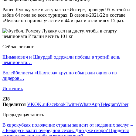
Ранее Лукаку уже выступал за «Интер», проведя 95 матчей и
забив 64 гола во всех турнирах. В сезоне-2021/22 в составе
«Челси» он принял участие в 44 играх и отличился 15 раз.
Сейчас читают
Шиманович и Шкурдай одержали победы в третий день
чемпионата…
Волейболисты «Шахтера» крупно обыграли одного из
лидеров…
Источник
238
Поделится
VK
OK.ru
Facebook
Twitter
WhatsApp
Telegram
Viber
Предыдущая запись
В еврокубках положение страны зависит от недавних заслуг –
а Беларусь валит очередной сезон. Дно уже скоро? Придется
выставлять три клуба вместо четырех?