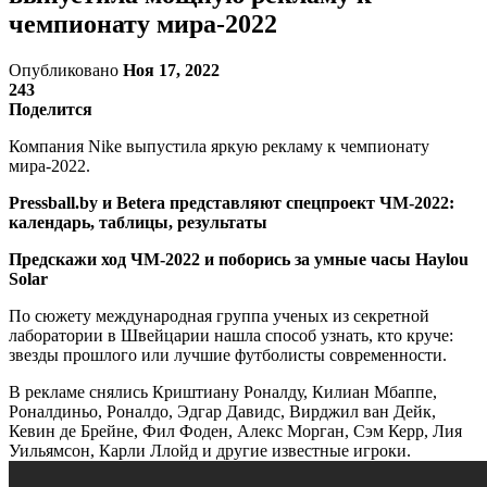
чемпионату мира-2022
Опубликовано
Ноя 17, 2022
243
Поделится
Компания Nike выпустила яркую рекламу к чемпионату
мира-2022.
Pressball.by и Betera представляют спецпроект ЧМ-2022:
календарь, таблицы, результаты
Предскажи ход ЧМ-2022 и поборись за умные часы Haylou
Solar
По сюжету международная группа ученых из секретной
лаборатории в Швейцарии нашла способ узнать, кто круче:
звезды прошлого или лучшие футболисты современности.
В рекламе снялись Криштиану Роналду, Килиан Мбаппе,
Роналдиньо, Роналдо, Эдгар Давидс, Вирджил ван Дейк,
Кевин де Брейне, Фил Фоден, Алекс Морган, Сэм Керр, Лия
Уильямсон, Карли Ллойд и другие известные игроки.