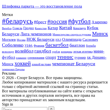
Шлифовка паркета — это восстановление пола
Метки
#беларусь
#футбол
#россия
#брест
Азаренко
Китай
Кубок
Катар
Гомель
Гродно
Казахстан
Ковальчук
Витебск
Минск
Беларуси
Лига чемпионов
Министерство спорта и туризма
НОК Беларуси
Олимпиада
Могилев
Саснович
Москва
НХЛ
баскетбол
Соболенко
биатлон
борьба
УЕФА
Франция
гандбол
волейбол
мини-
легкая атлетика
гребля
женщины
велоспорт
теннис
спорт
футбол
хк Динамо-
турнир
соревнования
плавание
хоккей
чемпионат Беларуси
Минск
хоккей на траве
чемпионат Европы
Реклама
© 2026 - Спорт Беларуси. Все права защищены.
Любое копирование материалов с нашего ресурса разрешается
только с обратной активной ссылкой на страницу статьи.
Все материалы опубликованные на сайте взяты с открытых
источников и других порталов интернета, все права на
авторство принадлежат их законным владельцам.
Sign in