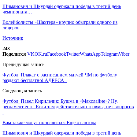
Шиманович и Шкурдай одержали победы в третий день
чемпионата…
Волейболисты «Шахтера» крупно обыграли одного из
лидеров…
Источник
243
Поделится
VK
OK.ru
Facebook
Twitter
WhatsApp
Telegram
Viber
Предыдущая запись
Футбол. Плакат с расписанием матчей ЧМ по футболу
раздают бесплатно! АДРЕСА
Следующая запись
Футбол. Павел Кирильчик: Бушма в «Макслайне»? Ну,
регламент есть. Если там действительно травмы, нет вопросов
Вам также могут понравиться
Еще от автора
Шиманович и Шкурдай одержали победы в третий день