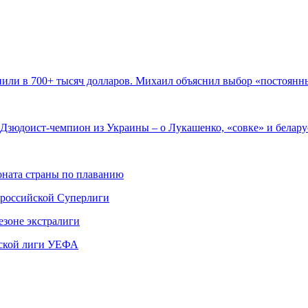
нили в 700+ тысяч долларов. Михаил объяснил выбор «постоян
 Дзюдоист-чемпион из Украины – о Лукашенко, «совке» и белару
ната страны по плаванию
 российской Суперлиги
езоне экстралиги
ской лиги УЕФА