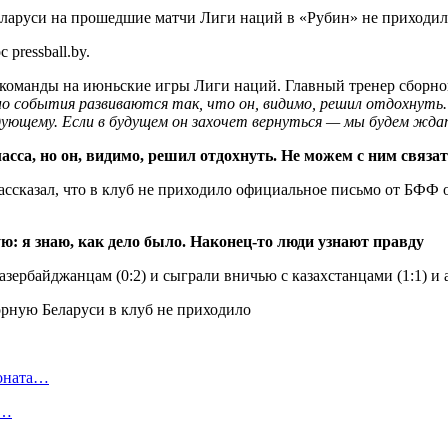
ларуси на прошедшие матчи Лиги наций в «Рубин» не приходил
pressball.by.
команды на июньские игры Лиги наций. Главный тренер сборной
 но события развиваются так, что он, видимо, решил отдохнуть.
ующему. Если в будущем он захочет вернуться — мы будем ждать
сса, но он, видимо, решил отдохнуть. Не можем с ним связа
ассказал, что в клуб не приходило официальное письмо от БФФ о
: я знаю, как дело было. Наконец-то люди узнают правду
азербайджанцам (0:2) и сыграли вничью с казахстанцами (1:1) и 
ионата…
в…