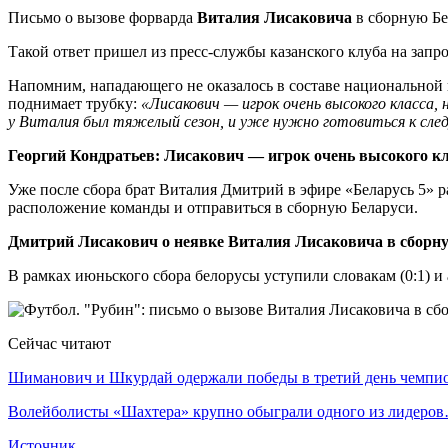
Письмо о вызове форварда
Виталия Лисаковича
в сборную Бе
Такой ответ пришел из пресс-службы казанского клуба на запрос 
Напомним, нападающего не оказалось в составе национальной 
поднимает трубку:
«Лисакович — игрок очень высокого класса,
у Виталия был тяжелый сезон, и уже нужно готовиться к след
Георгий Кондратьев: Лисакович — игрок очень высокого кла
Уже после сбора брат Виталия Дмитрий в эфире «Беларусь 5» р
расположение команды и отправиться в сборную Беларуси.
Дмитрий Лисакович о неявке Виталия Лисаковича в сборную
В рамках июньского сбора белорусы уступили словакам (0:1) и 
Сейчас читают
Шиманович и Шкурдай одержали победы в третий день чемп
Волейболисты «Шахтера» крупно обыграли одного из лидеро
Источник