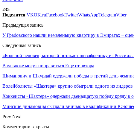
235
Поделится
VK
OK.ru
Facebook
Twitter
WhatsApp
Telegram
Viber
Предыдущая запись
У Грабовского нашли немаленькую квартиру в Эмиратах – оце
Следующая запись
«Больной человек, который потакает шизофренику из России».
Вам также могут понравиться
Еще от автора
Шиманович и Шкурдай одержали победы в третий день чемпио
Волейболисты «Шахтера» крупно обыграли одного из лидеров
Хоккеисты «Шахтера» одержали двенадцатую победу кряду в с
Минские динамовцы сыграли вничью в квалификации Юноше
Prev
Next
Комментарии закрыты.