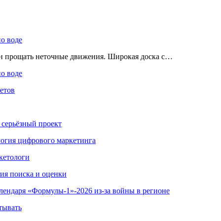
по воде
ен прощать неточные движения. Широкая доска с…
по воде
етов
 серьёзный проект
ология цифрового маркетинга
кетологи
гия поиска и оценки
алендаря «Формулы-1»-2026 из-за войны в регионе
тывать