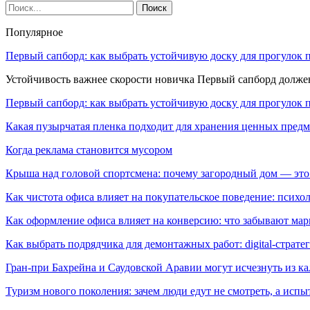
Популярное
Первый сапборд: как выбрать устойчивую доску для прогулок 
Устойчивость важнее скорости новичка Первый сапборд долж
Первый сапборд: как выбрать устойчивую доску для прогулок 
Какая пузырчатая пленка подходит для хранения ценных предм
Когда реклама становится мусором
Крыша над головой спортсмена: почему загородный дом — это
Как чистота офиса влияет на покупательское поведение: псих
Как оформление офиса влияет на конверсию: что забывают мар
Как выбрать подрядчика для демонтажных работ: digital-страте
Гран-при Бахрейна и Саудовской Аравии могут исчезнуть из к
Туризм нового поколения: зачем люди едут не смотреть, а испы