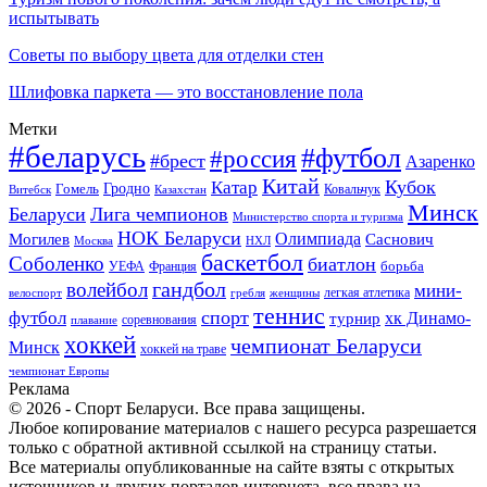
испытывать
Советы по выбору цвета для отделки стен
Шлифовка паркета — это восстановление пола
Метки
#беларусь
#футбол
#россия
#брест
Азаренко
Китай
Кубок
Катар
Гомель
Гродно
Казахстан
Ковальчук
Витебск
Минск
Беларуси
Лига чемпионов
Министерство спорта и туризма
НОК Беларуси
Олимпиада
Могилев
Саснович
Москва
НХЛ
баскетбол
Соболенко
биатлон
борьба
УЕФА
Франция
гандбол
волейбол
мини-
легкая атлетика
гребля
женщины
велоспорт
теннис
спорт
футбол
хк Динамо-
турнир
соревнования
плавание
хоккей
чемпионат Беларуси
Минск
хоккей на траве
чемпионат Европы
Реклама
© 2026 - Спорт Беларуси. Все права защищены.
Любое копирование материалов с нашего ресурса разрешается
только с обратной активной ссылкой на страницу статьи.
Все материалы опубликованные на сайте взяты с открытых
источников и других порталов интернета, все права на