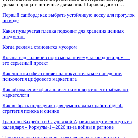
должен прощать неточные движения. Широкая доска с…
Первый сапборд: как выбрать устойчивую доску для прогулок
по воде
Какая пузырчатая пленка подходит для хранения ценных
предметов
Когда реклама становится мусором
Крыша над головой спортсмена: почему загородный дом —
это серьёзный проект
Как чистота офиса влияет на покупательское поведение:
психология цифрового маркетинга
Как оформление офиса влияет на конверсию: что забывают
маркетологи
Как выбрать подрядчика для демонтажных работ: digital-
стратегия поиска и оценки
Гран-при Бахрейна и Саудовской Аравии могут исчезнуть из
календаря «Формулы-1»-2026 из-за войны в регионе
Туризм нового поколения: зачем люди едут не смотреть, а