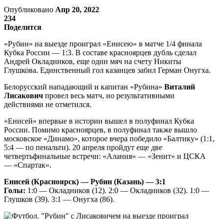
Опубликовано
Апр 20, 2022
234
Поделится
«Рубин» на выезде проиграл «Енисею» в матче 1/4 финала
Кубка России — 1:3. В составе красноярцев дубль сделал
Андрей Окладников, еще один мяч на счету Никиты
Глушкова. Единственный гол казанцев забил Герман Онугха.
Белорусский нападающий и капитан «Рубина»
Виталий
Лисакович
провел весь матч, но результативными
действиями не отметился.
«Енисей» впервые в истории вышел в полуфинал Кубка
России. Помимо красноярцев, в полуфинал также вышло
московское «Динамо», которое вчера победило «Балтику» (1:1,
5:4 — по пенальти). 20 апреля пройдут еще две
четвертьфинальные встречи: «Алания» — «Зенит» и ЦСКА
— «Спартак».
Енисей (Красноярск) — Рубин (Казань) — 3:1
Голы:
1:0 — Окладников (12). 2:0 — Окладников (32). 1:0 —
Глушков (39). 3:1 — Онугха (86).