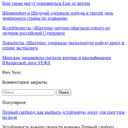
Вам также могут понравиться
Еще от автора
Шиманович и Шкурдай одержали победы в третий день
чемпионата страны по плаванию
Волейболисты «Шахтера» крупно обыграли одного из
лидеров российской Суперлиги
Хоккеисты «Шахтера» одержали двенадцатую победу кряду в
сезоне экстралиги
Минские динамовцы сыграли вничью в квалификации
Юношеской лиги УЕФА
Prev
Next
Комментарии закрыты.
Популярное
Первый сапборд: как выбрать устойчивую доску для прогулок
по воде
Устойчивость важнее скорости новичка Первый сапборд