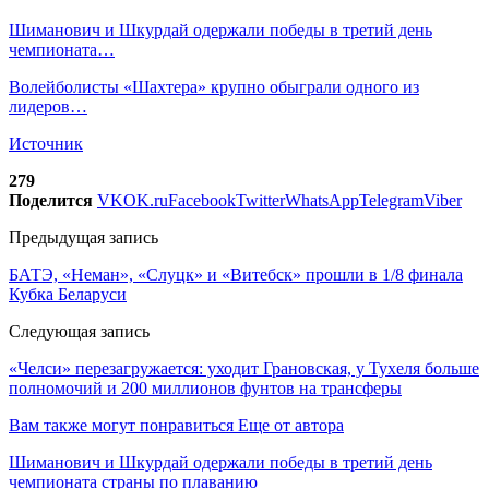
Шиманович и Шкурдай одержали победы в третий день
чемпионата…
Волейболисты «Шахтера» крупно обыграли одного из
лидеров…
Источник
279
Поделится
VK
OK.ru
Facebook
Twitter
WhatsApp
Telegram
Viber
Предыдущая запись
БАТЭ, «Неман», «Слуцк» и «Витебск» прошли в 1/8 финала
Кубка Беларуси
Следующая запись
«Челси» перезагружается: уходит Грановская, у Тухеля больше
полномочий и 200 миллионов фунтов на трансферы
Вам также могут понравиться
Еще от автора
Шиманович и Шкурдай одержали победы в третий день
чемпионата страны по плаванию