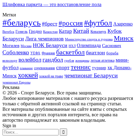
Шлифовка паркета — это восстановление пола
Метки
#беларусь
#футбол
#россия
#брест
Азаренко
Китай
Кубок
Катар
Гомель
Гродно
Казахстан
Ковальчук
Витебск
Минск
Беларуси
Лига чемпионов
Министерство спорта и туризма
НОК Беларуси
Олимпиада
Могилев
Саснович
Москва
НХЛ
баскетбол
Соболенко
биатлон
борьба
УЕФА
Франция
гандбол
волейбол
мини-
легкая атлетика
гребля
женщины
велоспорт
теннис
спорт
футбол
хк Динамо-
турнир
соревнования
плавание
хоккей
чемпионат Беларуси
Минск
хоккей на траве
чемпионат Европы
Реклама
© 2026 - Спорт Беларуси. Все права защищены.
Любое копирование материалов с нашего ресурса разрешается
только с обратной активной ссылкой на страницу статьи.
Все материалы опубликованные на сайте взяты с открытых
источников и других порталов интернета, все права на
авторство принадлежат их законным владельцам.
Sign in