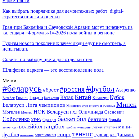
маркетологи
Как выбрать подрядчика для демонтажных работ: digital-
стратегия поиска и оценки
Гран-при Бахрейна и Саудовской Аравии могут исчезнуть из
календаря «Формулы-1»-2026 из-за войны в регионе
Туризм нового поколения: зачем люди едут не смотреть, а
испытывать
Советы по выбору цвета для отделки стен
Шлифовка паркета — это восстановление пола
Метки
#беларусь
#футбол
#россия
#брест
Азаренко
Китай
Кубок
Катар
Гомель
Гродно
Казахстан
Ковальчук
Витебск
Минск
Беларуси
Лига чемпионов
Министерство спорта и туризма
НОК Беларуси
Олимпиада
Могилев
Саснович
Москва
НХЛ
баскетбол
Соболенко
биатлон
борьба
УЕФА
Франция
гандбол
волейбол
мини-
легкая атлетика
гребля
женщины
велоспорт
теннис
спорт
футбол
хк Динамо-
турнир
соревнования
плавание