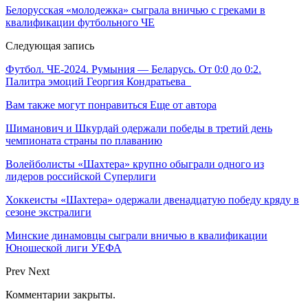
Белорусская «молодежка» сыграла вничью с греками в
квалификации футбольного ЧЕ
Следующая запись
Футбол. ЧЕ-2024. Румыния — Беларусь. От 0:0 до 0:2.
Палитра эмоций Георгия Кондратьева
Вам также могут понравиться
Еще от автора
Шиманович и Шкурдай одержали победы в третий день
чемпионата страны по плаванию
Волейболисты «Шахтера» крупно обыграли одного из
лидеров российской Суперлиги
Хоккеисты «Шахтера» одержали двенадцатую победу кряду в
сезоне экстралиги
Минские динамовцы сыграли вничью в квалификации
Юношеской лиги УЕФА
Prev
Next
Комментарии закрыты.