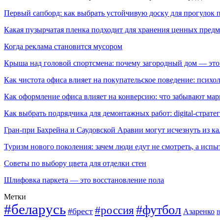
Первый сапборд: как выбрать устойчивую доску для прогулок 
Какая пузырчатая пленка подходит для хранения ценных предм
Когда реклама становится мусором
Крыша над головой спортсмена: почему загородный дом — это
Как чистота офиса влияет на покупательское поведение: псих
Как оформление офиса влияет на конверсию: что забывают мар
Как выбрать подрядчика для демонтажных работ: digital-страте
Гран-при Бахрейна и Саудовской Аравии могут исчезнуть из к
Туризм нового поколения: зачем люди едут не смотреть, а испы
Советы по выбору цвета для отделки стен
Шлифовка паркета — это восстановление пола
Метки
#беларусь
#футбол
#россия
#брест
Азаренко
В