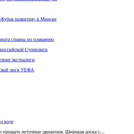
«Кубок развития» в Минске
ната страны по плаванию
 российской Суперлиги
езоне экстралиги
ской лиги УЕФА
по воде
ен прощать неточные движения. Широкая доска с…