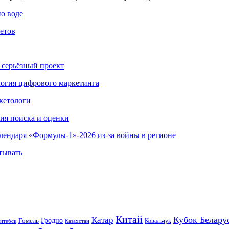
по воде
етов
 серьёзный проект
ология цифрового маркетинга
кетологи
гия поиска и оценки
алендаря «Формулы-1»-2026 из-за войны в регионе
тывать
Китай
Кубок Белару
Катар
Гомель
Гродно
Казахстан
Ковальчук
итебск