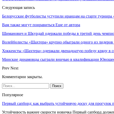
Следующая запись
Белорусские футболисты уступили иранцам на старте турнира 
Вам также могут понравиться
Еще от автора
Шиманович и Шкурдай одержали победы в третий день чемпио
Волейболисты «Шахтера» крупно обыграли одного из лидеров
Хоккеисты «Шахтера» одержали двенадцатую победу кряду в с
Минские динамовцы сыграли вничью в квалификации Юноше
Prev
Next
Комментарии закрыты.
Популярное
Первый сапборд: как выбрать устойчивую доску для прогулок 
Устойчивость важнее скорости новичка Первый сапборд долж