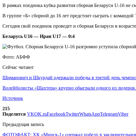
В рамках поединка кубка развития сборная Беларуси U-16 не см
В группе «Б» сборной до 16 лет предстоит сыграть с командой
Сегодня свой поединок проведет и сборная Беларуси в возрасте
Беларусь U16 — Иран U17 — 0:4
Фото: АБФФ
Сейчас читают
Шиманович и Шкурдай одержали победы в третий день чемп
Волейболисты «Шахтера» крупно обыграли одного из лидеро
Источник
215
Поделится
VK
OK.ru
Facebook
Twitter
WhatsApp
Telegram
Viber
Предыдущая запись
ФОТОФАКТ: ХК «Минск-1» одержал победу в заключительном 