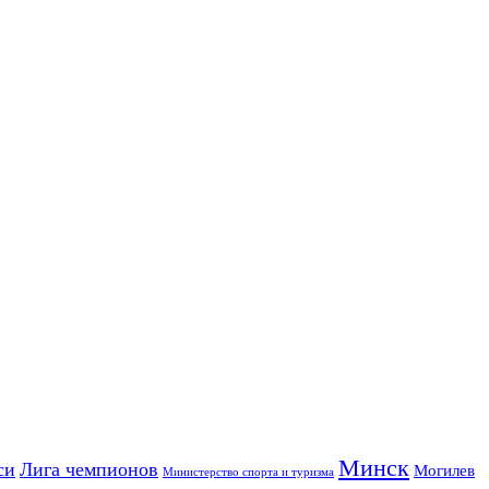
Минск
си
Лига чемпионов
Могилев
Министерство спорта и туризма