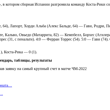
 в котором сборная Испании разгромила команду Коста-Рики со 
64), Лапорт, Хорди Альба (Алекс Бальде, 64) — Гави, Родри, Пе
, Кальво, Овьедо (Матаррита, 82) — Кемпбелл, Борхес (Агилера, 
ес (31, с пенальти). 4:0 — Ферран Торрес (54). 5:0 — Гави (74).
), Коста-Рика — 0 (1).
лендарь, таблицы, результаты
ионата…
в…