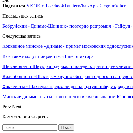
240
Поделится
VK
OK.ru
Facebook
Twitter
WhatsApp
Telegram
Viber
Предыдущая запись
Бобруйский «Динамо-Шинник» повторно разгромил «Тайфун»
Следующая запись
Хоккейное минское «Динамо» примет московских одноклубни
Вам также могут понравиться
Еще от автора
Шиманович и Шкурдай одержали победы в третий день чемпио
Волейболисты «Шахтера» крупно обыграли одного из лидеров
Хоккеисты «Шахтера» одержали двенадцатую победу кряду в с
Минские динамовцы сыграли вничью в квалификации Юноше
Prev
Next
Комментарии закрыты.