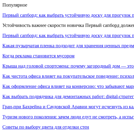
Популярное
Первый сапборд: как выбрать устойчивую доску для прогулок 
Устойчивость важнее скорости новичка Первый сапборд долж
Первый сапборд: как выбрать устойчивую доску для прогулок 
Какая пузырчатая пленка подходит для хранения ценных предм
Когда реклама становится мусором
Крыша над головой спортсмена: почему загородный дом — это
Как чистота офиса влияет на покупательское поведение: псих
Как оформление офиса влияет на конверсию: что забывают мар
Как выбрать подрядчика для демонтажных работ: digital-страте
Гран-при Бахрейна и Саудовской Аравии могут исчезнуть из к
Туризм нового поколения: зачем люди едут не смотреть, а испы
Советы по выбору цвета для отделки стен