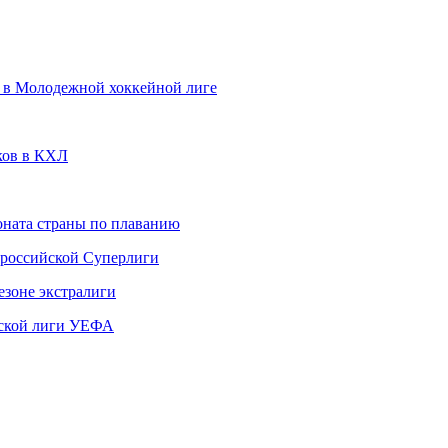
 в Молодежной хоккейной лиге
ков в КХЛ
ната страны по плаванию
 российской Суперлиги
езоне экстралиги
ской лиги УЕФА