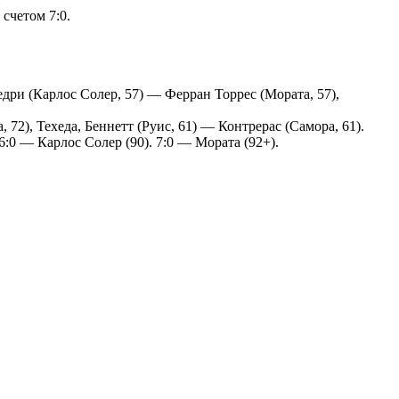
счетом 7:0.
дри (Карлос Солер, 57) — Ферран Торрес (Мората, 57),
72), Техеда, Беннетт (Руис, 61) — Контрерас (Самора, 61).
 6:0 — Карлос Солер (90). 7:0 — Мората (92+).