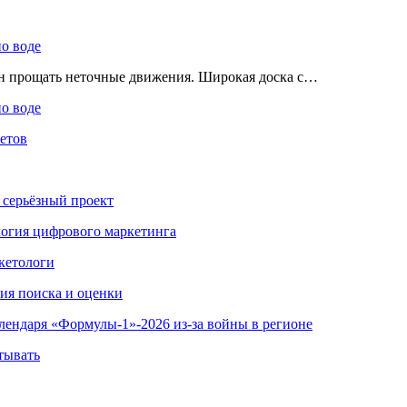
по воде
ен прощать неточные движения. Широкая доска с…
по воде
етов
 серьёзный проект
ология цифрового маркетинга
кетологи
гия поиска и оценки
алендаря «Формулы-1»-2026 из-за войны в регионе
тывать