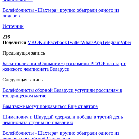
Волейболисты «Шахтера» крупно обыграли одного из
лидеров…
Источник
216
Поделится
VK
OK.ru
Facebook
Twitter
WhatsApp
Telegram
Viber
Предыдущая запись
Баскетболистки «Олимпии» разгромили РГУОР на старте
женского чемпионата Беларуси
Следующая запись
Волейболисты сборной Беларуси уступили россиянам в
товарищеском матче
Вам также могут понравиться
Еще от автора
Шиманович и Шкурдай одержали победы в третий день
чемпионата страны по плаванию
Волейболисты «Шахтера» крупно обыграли одного из
лидеров российской Суперлиги