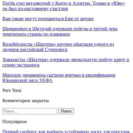
Погба стал мегазвездой у Конте и Аллегри. Только в «Юве»
он был по-настоящему счастлив
Вам также могут понравиться
Еще от автора
Шиманович и Шкурдай одержали победы в третий день
чемпионата страны по плаванию
Волейболисты «Шахтера» крупно обыграли одного из
лидеров российской Суперлиги
Хоккеисты «Шахтера» одержали двенадцатую победу кряду в
сезоне экстралиги
Минские динамовцы сыграли вничью в квалификации
Юношеской лиги УЕФА
Prev
Next
Комментарии закрыты.
Популярное
Первый сапборд: как выбрать устойчивую доску для прогулок