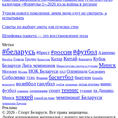
календаря «Формулы-1»-2026 из-за войны в регионе
Туризм нового поколения: зачем люди едут не смотреть, а
испытывать
Советы по выбору цвета для отделки стен
Шлифовка паркета — это восстановление пола
Метки
#беларусь
#футбол
#россия
#брест
Азаренко
Китай
Кубок
Катар
Гомель
Гродно
Казахстан
Ковальчук
Витебск
Минск
Беларуси
Лига чемпионов
Министерство спорта и туризма
НОК Беларуси
Олимпиада
Могилев
Саснович
Москва
НХЛ
баскетбол
Соболенко
биатлон
борьба
УЕФА
Франция
гандбол
волейбол
мини-
легкая атлетика
гребля
женщины
велоспорт
теннис
спорт
футбол
хк Динамо-
турнир
соревнования
плавание
хоккей
чемпионат Беларуси
Минск
хоккей на траве
чемпионат Европы
Реклама
© 2026 - Спорт Беларуси. Все права защищены.
Любое копирование материалов с нашего ресурса разрешается