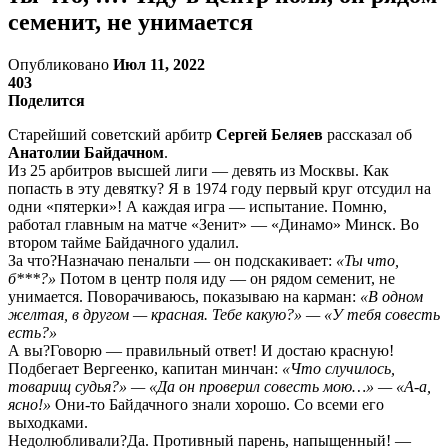
семенит, не унимается
Опубликовано
Июл 11, 2022
403
Поделится
Старейший советский арбитр
Сергей Беляев
рассказал об
Анатолии Байдачном
.
Из 25 арбитров высшей лиги — девять из Москвы. Как
попасть в эту девятку? Я в 1974 году первый круг отсудил на
одни «пятерки»! А каждая игра — испытание. Помню,
работал главным на матче «Зенит» — «Динамо» Минск. Во
втором тайме Байдачного удалил.
За что?Назначаю пенальти — он подскакивает:
«Ты что,
б***?»
Потом в центр поля иду — он рядом семенит, не
унимается. Поворачиваюсь, показываю на карман:
«В одном
желтая, в другом — красная. Тебе какую?» — «У тебя совесть
есть?»
А вы?Говорю — правильный ответ! И достаю красную!
Подбегает Вергеенко, капитан минчан:
«Что случилось,
товарищ судья?» — «Да он проверил совесть мою…» — «А-а,
ясно!»
Они-то Байдачного знали хорошо. Со всеми его
выходками.
Недолюбливали?Да. Противный парень, напыщенный! —