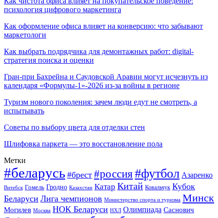
Как чистота офиса влияет на покупательское поведение:
психология цифрового маркетинга
Как оформление офиса влияет на конверсию: что забывают
маркетологи
Как выбрать подрядчика для демонтажных работ: digital-
стратегия поиска и оценки
Гран-при Бахрейна и Саудовской Аравии могут исчезнуть из
календаря «Формулы-1»-2026 из-за войны в регионе
Туризм нового поколения: зачем люди едут не смотреть, а
испытывать
Советы по выбору цвета для отделки стен
Шлифовка паркета — это восстановление пола
Метки
#беларусь
#футбол
#россия
#брест
Азаренко
Китай
Кубок
Катар
Гомель
Гродно
Казахстан
Ковальчук
Витебск
Минск
Беларуси
Лига чемпионов
Министерство спорта и туризма
НОК Беларуси
Олимпиада
Могилев
Саснович
Москва
НХЛ