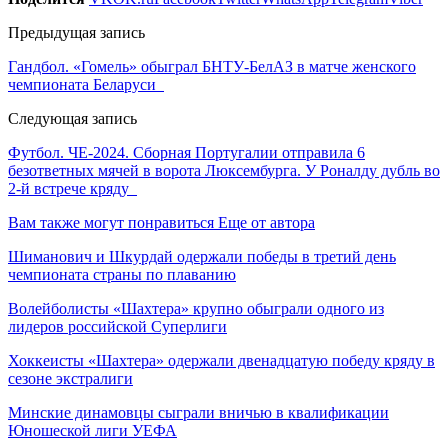
Предыдущая запись
Гандбол. «Гомель» обыграл БНТУ-БелАЗ в матче женского
чемпионата Беларуси
Следующая запись
Футбол. ЧЕ-2024. Сборная Португалии отправила 6
безответных мячей в ворота Люксембурга. У Роналду дубль во
2-й встрече кряду
Вам также могут понравиться
Еще от автора
Шиманович и Шкурдай одержали победы в третий день
чемпионата страны по плаванию
Волейболисты «Шахтера» крупно обыграли одного из
лидеров российской Суперлиги
Хоккеисты «Шахтера» одержали двенадцатую победу кряду в
сезоне экстралиги
Минские динамовцы сыграли вничью в квалификации
Юношеской лиги УЕФА