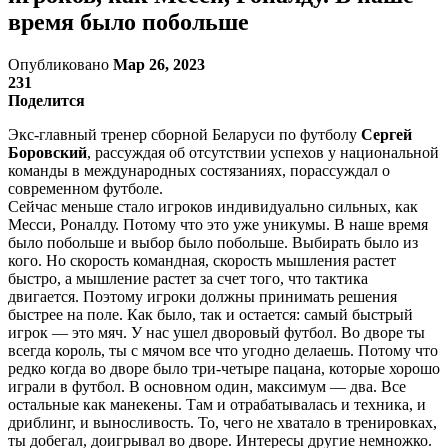
время было побольше
Опубликовано
Мар 26, 2023
231
Поделится
Экс-главный тренер сборной Беларуси по футболу
Сергей
Боровский
, рассуждая об отсутствии успехов у национальной
команды в международных состязаниях, порассуждал о
современном футболе.
Сейчас меньше стало игроков индивидуально сильных, как
Месси, Роналду. Потому что это уже уникумы. В наше время
было побольше и выбор было побольше. Выбирать было из
кого. Но скорость командная, скорость мышления растет
быстро, а мышление растет за счет того, что тактика
двигается. Поэтому игроки должны принимать решения
быстрее на поле. Как было, так и остается: самый быстрый
игрок — это мяч. У нас ушел дворовый футбол. Во дворе ты
всегда король, ты с мячом все что угодно делаешь. Потому что
редко когда во дворе было три-четыре пацана, которые хорошо
играли в футбол. В основном один, максимум — два. Все
остальные как манекены. Там и отрабатывалась и техника, и
дриблинг, и выносливость. То, чего не хватало в тренировках,
ты добегал, доигрывал во дворе. Интересы другие немножко.