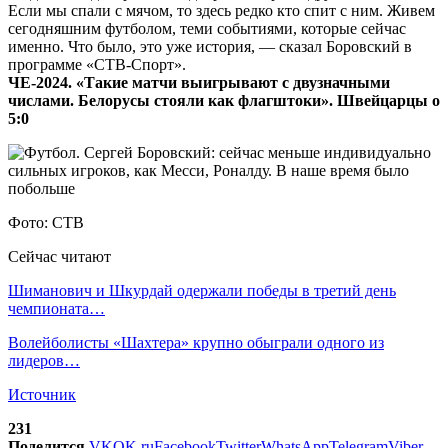
Если мы спали с мячом, то здесь редко кто спит с ним. Живем
сегодняшним футболом, теми событиями, которые сейчас
именно. Что было, это уже история, — сказал Боровский в
программе «СТВ-Спорт».
ЧЕ-2024. «Такие матчи выигрывают с двузначными
числами. Белорусы стояли как флагштоки». Швейцарцы о
5:0
Фото: СТВ
Сейчас читают
Шиманович и Шкурдай одержали победы в третий день
чемпионата…
Волейболисты «Шахтера» крупно обыграли одного из
лидеров…
Источник
231
Поделится
VK
OK.ru
Facebook
Twitter
WhatsApp
Telegram
Viber