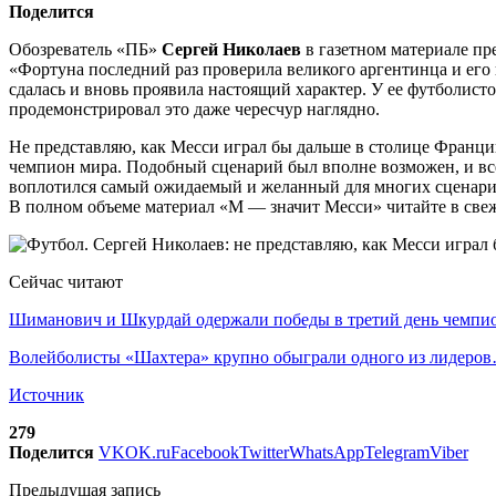
Поделится
Обозреватель «ПБ»
Сергей Николаев
в газетном материале п
«Фортуна последний раз проверила великого аргентинца и его 
сдалась и вновь проявила настоящий характер. У ее футболист
продемонстрировал это даже чересчур наглядно.
Не представляю, как Месси играл бы дальше в столице Франции
чемпион мира. Подобный сценарий был вполне возможен, и все
воплотился самый ожидаемый и желанный для многих сценарий.
В полном объеме материал «М — значит Месси» читайте в све
Сейчас читают
Шиманович и Шкурдай одержали победы в третий день чемп
Волейболисты «Шахтера» крупно обыграли одного из лидеро
Источник
279
Поделится
VK
OK.ru
Facebook
Twitter
WhatsApp
Telegram
Viber
Предыдущая запись