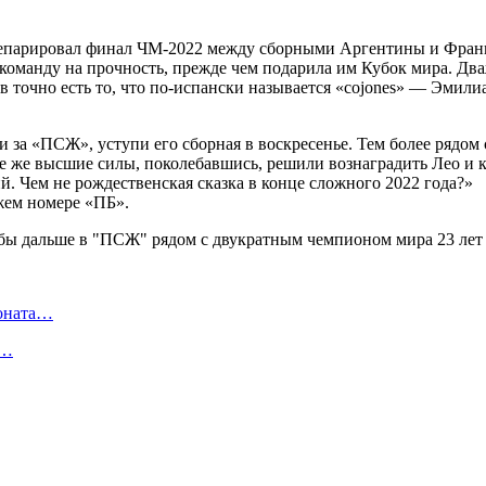
репарировал финал ЧМ-2022 между сборными Аргентины и Фран
команду на прочность, прежде чем подарила им Кубок мира. Два
ов точно есть то, что по-испански называется «cojones» — Эмил
 за «ПСЖ», уступи его сборная в воскресенье. Тем более рядом 
 же высшие силы, поколебавшись, решили вознаградить Лео и к
 Чем не рождественская сказка в конце сложного 2022 года?»
жем номере «ПБ».
ионата…
в…