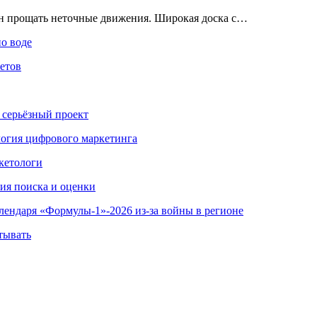
ен прощать неточные движения. Широкая доска с…
по воде
етов
 серьёзный проект
ология цифрового маркетинга
кетологи
гия поиска и оценки
алендаря «Формулы-1»-2026 из-за войны в регионе
тывать