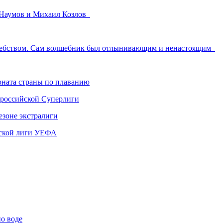
 Наумов и Михаил Козлов
лшебством. Сам волшебник был отлынивающим и ненастоящим
ната страны по плаванию
 российской Суперлиги
езоне экстралиги
ской лиги УЕФА
по воде