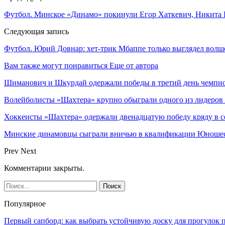
Футбол. Минское «Динамо» покинули Егор Хаткевич, Никита
Следующая запись
Футбол. Юрий Довнар: хет-трик Мбаппе только выглядел во
Вам также могут понравиться
Еще от автора
Шиманович и Шкурдай одержали победы в третий день чемпио
Волейболисты «Шахтера» крупно обыграли одного из лидеров
Хоккеисты «Шахтера» одержали двенадцатую победу кряду в с
Минские динамовцы сыграли вничью в квалификации Юноше
Prev
Next
Комментарии закрыты.
Популярное
Первый сапборд: как выбрать устойчивую доску для прогулок 