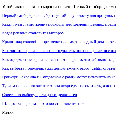
Устойчивость важнее скорости новичка Первый сапборд долж
Первый сапборд: как выбрать устойчивую доску для прогулок 
Какая пузырчатая пленка подходит для хранения ценных предм
Когда реклама становится мусором
Крыша над головой спортсмена: почему загородный дом — это
Как чистота офиса влияет на покупательское поведение: псих
Как оформление офиса влияет на конверсию: что забывают мар
Как выбрать подрядчика для демонтажных работ: digital-страте
Гран-при Бахрейна и Саудовской Аравии могут исчезнуть из к
Туризм нового поколения: зачем люди едут не смотреть, а испы
Советы по выбору цвета для отделки стен
Шлифовка паркета — это восстановление пола
Метки