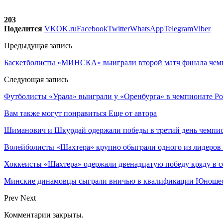
203
Поделится
VK
OK.ru
Facebook
Twitter
WhatsApp
Telegram
Viber
Предыдущая запись
Баскетболисты «МИНСКА» выиграли второй матч финала чемп
Следующая запись
Футболисты «Урала» выиграли у «Оренбурга» в чемпионате Р
Вам также могут понравиться
Еще от автора
Шиманович и Шкурдай одержали победы в третий день чемпио
Волейболисты «Шахтера» крупно обыграли одного из лидеров
Хоккеисты «Шахтера» одержали двенадцатую победу кряду в с
Минские динамовцы сыграли вничью в квалификации Юноше
Prev
Next
Комментарии закрыты.