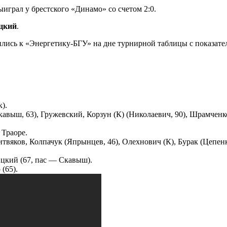
играл у брестского «Динамо» со счетом 2:0.
цкий
.
лись к «Энергетику-БГУ» на дне турнирной таблицы с показател
).
авыш, 63), Гружевский, Корзун (К) (Николаевич, 90), Шрамченк
Траоре.
вяков, Колпачук (Япрынцев, 46), Олехнович (К), Бурак (Цепенко
цкий (67, пас — Скавыш).
(65).