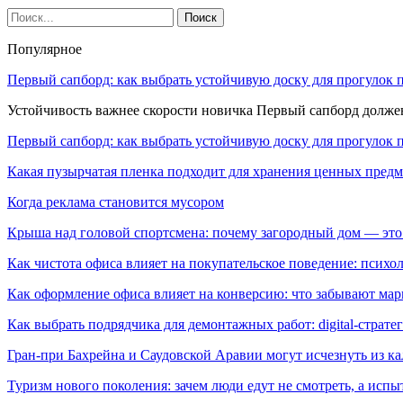
Популярное
Первый сапборд: как выбрать устойчивую доску для прогулок 
Устойчивость важнее скорости новичка Первый сапборд долж
Первый сапборд: как выбрать устойчивую доску для прогулок 
Какая пузырчатая пленка подходит для хранения ценных предм
Когда реклама становится мусором
Крыша над головой спортсмена: почему загородный дом — это
Как чистота офиса влияет на покупательское поведение: псих
Как оформление офиса влияет на конверсию: что забывают мар
Как выбрать подрядчика для демонтажных работ: digital-страте
Гран-при Бахрейна и Саудовской Аравии могут исчезнуть из к
Туризм нового поколения: зачем люди едут не смотреть, а испы