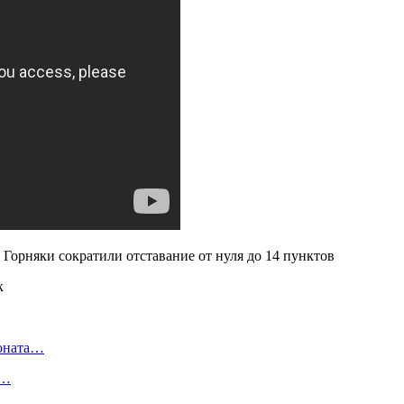
к
ионата…
в…