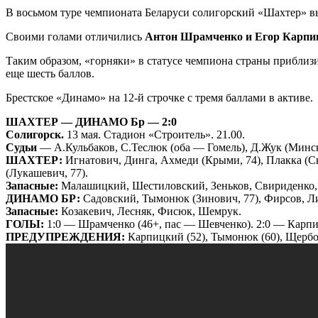
В восьмом туре чемпионата Беларуси солигорский «Шахтер» вы
Своими голами отличились
Антон Шрамченко и Егор Карпи
Таким образом, «горняки» в статусе чемпиона страны приблизи
еще шесть баллов.
Брестское «Динамо» на 12-й строчке с тремя баллами в активе.
ШАХТЕР — ДИНАМО Бр — 2:0
Солигорск.
13 мая. Стадион «Строитель». 21.00.
Судьи
— А.Кульбаков, С.Теслюк (оба — Гомель), Д.Жук (Минск
ШАХТЕР:
Игнатович, Динга, Ахмеди (Крыми, 74), Плакка (Ск
(Лукашевич, 77).
Запасные:
Малашицкий, Шестиловский, Зеньков, Свириденко, 
ДИНАМО БР:
Садовский, Тымонюк (Зинович, 77), Фирсов, Лит
Запасные:
Козакевич, Лесняк, Фисюк, Шемрук.
ГОЛЫ:
1:0 — Шрамченко (46+, пас — Шевченко). 2:0 — Карпи
ПРЕДУПРЕЖДЕНИЯ:
Карпицкий (52), Тымонюк (60), Щербо 