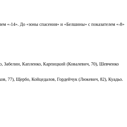
ем «-14». До «зоны спасения» и «Белшины» с показателем «-8»
о, Забелин, Капленко, Карпицкий (Ковалевич, 70), Шевченко
в, 77), Щербо, Койцедалов, Гордейчук (Люкевич, 82), Куадьо.