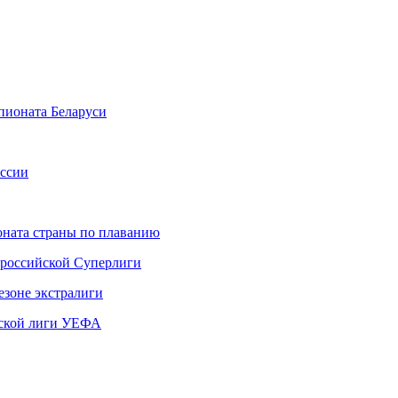
ионата Беларуси
оссии
ната страны по плаванию
 российской Суперлиги
езоне экстралиги
ской лиги УЕФА