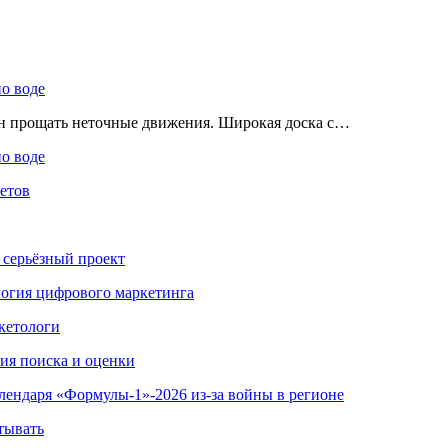
по воде
ен прощать неточные движения. Широкая доска с…
по воде
етов
 серьёзный проект
ология цифрового маркетинга
кетологи
гия поиска и оценки
алендаря «Формулы-1»-2026 из-за войны в регионе
тывать