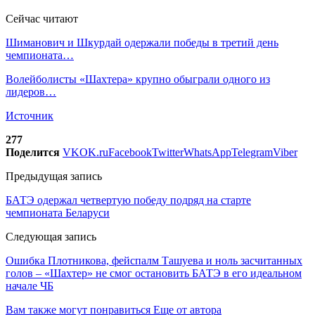
Сейчас читают
Шиманович и Шкурдай одержали победы в третий день
чемпионата…
Волейболисты «Шахтера» крупно обыграли одного из
лидеров…
Источник
277
Поделится
VK
OK.ru
Facebook
Twitter
WhatsApp
Telegram
Viber
Предыдущая запись
БАТЭ одержал четвертую победу подряд на старте
чемпионата Беларуси
Следующая запись
Ошибка Плотникова, фейспалм Ташуева и ноль засчитанных
голов – «Шахтер» не смог остановить БАТЭ в его идеальном
начале ЧБ
Вам также могут понравиться
Еще от автора