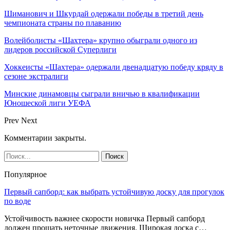
Шиманович и Шкурдай одержали победы в третий день
чемпионата страны по плаванию
Волейболисты «Шахтера» крупно обыграли одного из
лидеров российской Суперлиги
Хоккеисты «Шахтера» одержали двенадцатую победу кряду в
сезоне экстралиги
Минские динамовцы сыграли вничью в квалификации
Юношеской лиги УЕФА
Prev
Next
Комментарии закрыты.
Популярное
Первый сапборд: как выбрать устойчивую доску для прогулок
по воде
Устойчивость важнее скорости новичка Первый сапборд
должен прощать неточные движения. Широкая доска с…