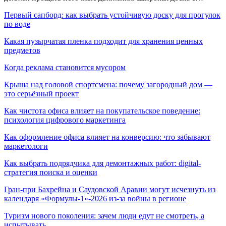
Первый сапборд: как выбрать устойчивую доску для прогулок
по воде
Какая пузырчатая пленка подходит для хранения ценных
предметов
Когда реклама становится мусором
Крыша над головой спортсмена: почему загородный дом —
это серьёзный проект
Как чистота офиса влияет на покупательское поведение:
психология цифрового маркетинга
Как оформление офиса влияет на конверсию: что забывают
маркетологи
Как выбрать подрядчика для демонтажных работ: digital-
стратегия поиска и оценки
Гран-при Бахрейна и Саудовской Аравии могут исчезнуть из
календаря «Формулы-1»-2026 из-за войны в регионе
Туризм нового поколения: зачем люди едут не смотреть, а
испытывать