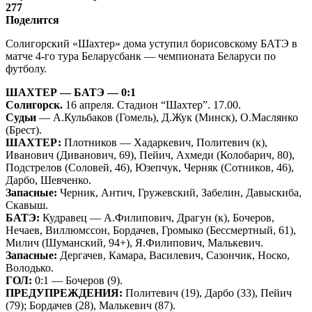
277
Поделится
Солигорский «Шахтер» дома уступил борисовскому БАТЭ в
матче 4-го тура Беларусбанк — чемпионата Беларуси по
футболу.
ШАХТЕР — БАТЭ — 0:1
Солигорск.
16 апреля. Стадион “Шахтер”. 17.00.
Судьи
— А.Кульбаков (Гомель), Д.Жук (Минск), О.Маслянко
(Брест).
ШАХТЕР:
Плотников — Хадаркевич, Политевич (к),
Иванович (Диванович, 69), Пейич, Ахмеди (Колобарич, 80),
Подстрелов (Соловей, 46), Юзепчук, Черняк (Сотников, 46),
Дарбо, Шевченко.
Запасные:
Черник, Антич, Гружевский, Забелин, Давыскиба,
Скавыш.
БАТЭ:
Кудравец — А.Филипович, Драгун (к), Бочеров,
Нечаев, Виллюмссон, Бордачев, Громыко (Бессмертный, 61),
Милич (Шуманский, 94+), Я.Филипович, Малькевич.
Запасные:
Дергачев, Камара, Василевич, Сазончик, Носко,
Володько.
ГОЛ:
0:1 — Бочеров (9).
ПРЕДУПРЕЖДЕНИЯ:
Политевич (19), Дарбо (33), Пейич
(79); Бордачев (28), Малькевич (87).