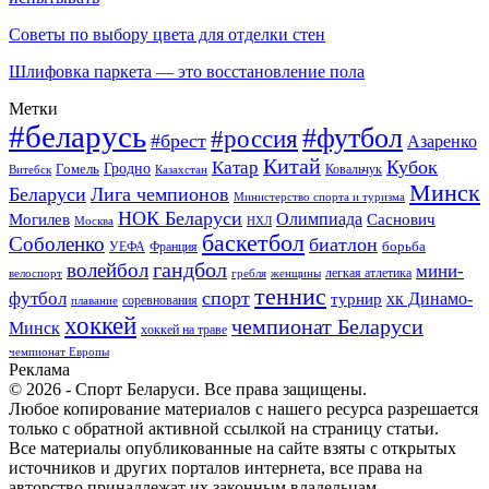
Советы по выбору цвета для отделки стен
Шлифовка паркета — это восстановление пола
Метки
#беларусь
#футбол
#россия
#брест
Азаренко
Китай
Кубок
Катар
Гомель
Гродно
Казахстан
Ковальчук
Витебск
Минск
Беларуси
Лига чемпионов
Министерство спорта и туризма
НОК Беларуси
Олимпиада
Могилев
Саснович
Москва
НХЛ
баскетбол
Соболенко
биатлон
борьба
УЕФА
Франция
гандбол
волейбол
мини-
легкая атлетика
гребля
женщины
велоспорт
теннис
спорт
футбол
хк Динамо-
турнир
соревнования
плавание
хоккей
чемпионат Беларуси
Минск
хоккей на траве
чемпионат Европы
Реклама
© 2026 - Спорт Беларуси. Все права защищены.
Любое копирование материалов с нашего ресурса разрешается
только с обратной активной ссылкой на страницу статьи.
Все материалы опубликованные на сайте взяты с открытых
источников и других порталов интернета, все права на
авторство принадлежат их законным владельцам.