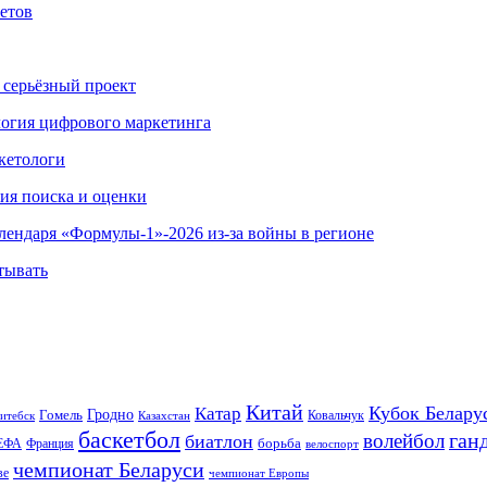
етов
 серьёзный проект
ология цифрового маркетинга
кетологи
гия поиска и оценки
алендаря «Формулы-1»-2026 из-за войны в регионе
тывать
Китай
Кубок Белару
Катар
Гомель
Гродно
Казахстан
Ковальчук
итебск
баскетбол
ган
волейбол
биатлон
борьба
ЕФА
Франция
велоспорт
чемпионат Беларуси
ве
чемпионат Европы