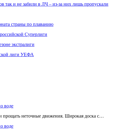
в так и не забили в ЛЧ – из-за них лишь пропускали
ната страны по плаванию
 российской Суперлиги
езоне экстралиги
ской лиги УЕФА
по воде
ен прощать неточные движения. Широкая доска с…
по воде