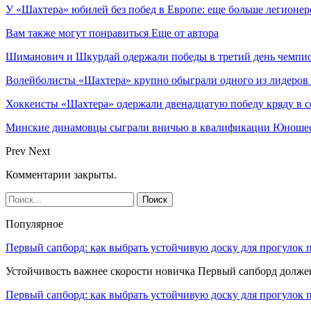
У «Шахтера» юбилей без побед в Европе: еще больше легионеро
Вам также могут понравиться
Еще от автора
Шиманович и Шкурдай одержали победы в третий день чемпио
Волейболисты «Шахтера» крупно обыграли одного из лидеров
Хоккеисты «Шахтера» одержали двенадцатую победу кряду в с
Минские динамовцы сыграли вничью в квалификации Юноше
Prev
Next
Комментарии закрыты.
Популярное
Первый сапборд: как выбрать устойчивую доску для прогулок 
Устойчивость важнее скорости новичка Первый сапборд долж
Первый сапборд: как выбрать устойчивую доску для прогулок 