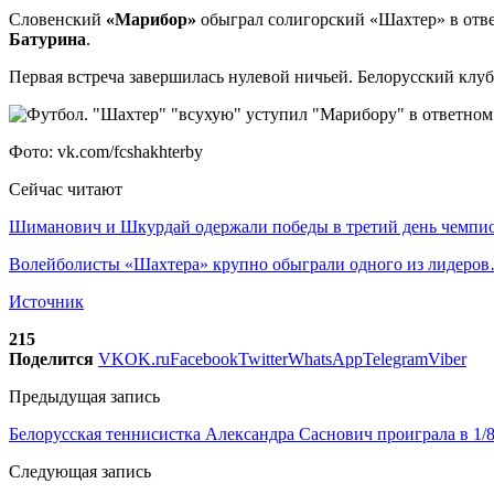
Словенский
«Марибор»
обыграл солигорский «Шахтер» в отв
Батурина
.
Первая встреча завершилась нулевой ничьей. Белорусский клу
Фото: vk.com/fcshakhterby
Сейчас читают
Шиманович и Шкурдай одержали победы в третий день чемп
Волейболисты «Шахтера» крупно обыграли одного из лидеро
Источник
215
Поделится
VK
OK.ru
Facebook
Twitter
WhatsApp
Telegram
Viber
Предыдущая запись
Белорусская теннисистка Александра Саснович проиграла в 1/
Следующая запись