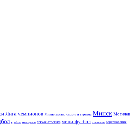
Минск
си
Лига чемпионов
Могилев
Министерство спорта и туризма
дбол
мини-футбол
легкая атлетика
соревнования
гребля
женщины
плавание