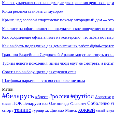
Какая пузырчатая пленка подходит для хранения ценных предм
Когда реклама становится мусором
Крыша над головой спортсмена: почему загородный дом — это
Как чистота офиса влияет на покупательское поведение: псих
Как оформление офиса влияет на конверсию: что забывают мар
Как выбрать подрядчика для демонтажных работ: digital-страте
Гран-при Бахрейна и Саудовской Аравии могут исчезнуть из к
Туризм нового поколения: зачем люди едут не смотреть, а испы
Советы по выбору цвета для отделки стен
Шлифовка паркета — это восстановление пола
Метки
#беларусь
#футбол
#россия
#брест
Азаренко
В
Соболенко
НОК Беларуси
Олимпиада
Саснович
У
Москва
НХЛ
хоккей
теннис
спорт
хк Динамо-Минск
турнир
хоккей на тра