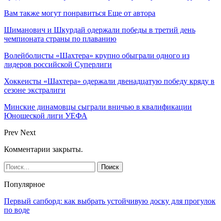
Вам также могут понравиться
Еще от автора
Шиманович и Шкурдай одержали победы в третий день
чемпионата страны по плаванию
Волейболисты «Шахтера» крупно обыграли одного из
лидеров российской Суперлиги
Хоккеисты «Шахтера» одержали двенадцатую победу кряду в
сезоне экстралиги
Минские динамовцы сыграли вничью в квалификации
Юношеской лиги УЕФА
Prev
Next
Комментарии закрыты.
Популярное
Первый сапборд: как выбрать устойчивую доску для прогулок
по воде