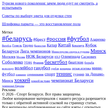
Туризм нового поколения: зачем люди едут не смотреть, а
испытывать
Советы по выбору цвета для отделки стен
Шлифовка паркета — это восстановление пола
Метки
#беларусь
#футбол
#россия
#брест
Азаренко
Китай
Кубок
Катар
Гомель
Гродно
Казахстан
Ковальчук
Витебск
Минск
Беларуси
Лига чемпионов
Министерство спорта и туризма
НОК Беларуси
Олимпиада
Могилев
Саснович
Москва
НХЛ
баскетбол
Соболенко
биатлон
борьба
УЕФА
Франция
гандбол
волейбол
мини-
легкая атлетика
гребля
женщины
велоспорт
теннис
спорт
футбол
хк Динамо-
турнир
соревнования
плавание
хоккей
чемпионат Беларуси
Минск
хоккей на траве
чемпионат Европы
Реклама
© 2026 - Спорт Беларуси. Все права защищены.
Любое копирование материалов с нашего ресурса разрешается
только с обратной активной ссылкой на страницу статьи.
Все материалы опубликованные на сайте взяты с открытых