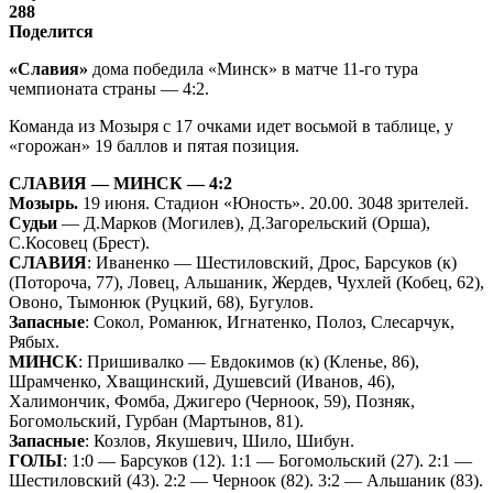
288
Поделится
«Славия»
дома победила «Минск» в матче 11-го тура
чемпионата страны — 4:2.
Команда из Мозыря с 17 очками идет восьмой в таблице, у
«горожан» 19 баллов и пятая позиция.
СЛАВИЯ — МИНСК — 4:2
Мозырь.
19 июня. Стадион «Юность». 20.00. 3048 зрителей.
Судьи
— Д.Марков (Могилев), Д.Загорельский (Орша),
С.Косовец (Брест).
СЛАВИЯ
: Иваненко — Шестиловский, Дрос, Барсуков (к)
(Потороча, 77), Ловец, Альшаник, Жердев, Чухлей (Кобец, 62),
Овоно, Тымонюк (Руцкий, 68), Бугулов.
Запасные
: Сокол, Романюк, Игнатенко, Полоз, Слесарчук,
Рябых.
МИНСК
: Пришивалко — Евдокимов (к) (Кленье, 86),
Шрамченко, Хващинский, Душевсий (Иванов, 46),
Халимончик, Фомба, Джигеро (Черноок, 59), Позняк,
Богомольский, Гурбан (Мартынов, 81).
Запасные
: Козлов, Якушевич, Шило, Шибун.
ГОЛЫ
: 1:0 — Барсуков (12). 1:1 — Богомольский (27). 2:1 —
Шестиловский (43). 2:2 — Черноок (82). 3:2 — Альшаник (83).