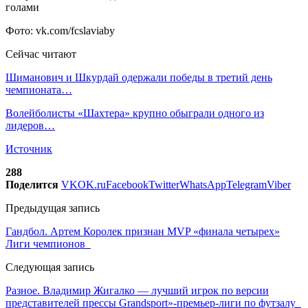
Фото: vk.com/fcslaviaby
Сейчас читают
Шиманович и Шкурдай одержали победы в третий день
чемпионата…
Волейболисты «Шахтера» крупно обыграли одного из
лидеров…
Источник
288
Поделится
VK
OK.ru
Facebook
Twitter
WhatsApp
Telegram
Viber
Предыдущая запись
Гандбол. Артем Королек признан MVP «финала четырех»
Лиги чемпионов
Следующая запись
Разное. Владимир Жигалко — лучший игрок по версии
представителей прессы Grandsport»-премьер-лиги по футзалу