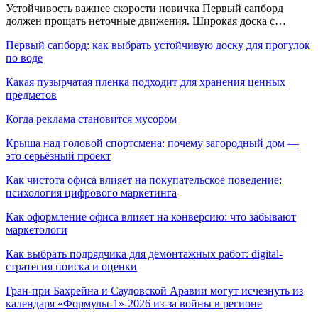
Устойчивость важнее скорости новичка Первый сапборд
должен прощать неточные движения. Широкая доска с…
Первый сапборд: как выбрать устойчивую доску для прогулок
по воде
Какая пузырчатая пленка подходит для хранения ценных
предметов
Когда реклама становится мусором
Крыша над головой спортсмена: почему загородный дом —
это серьёзный проект
Как чистота офиса влияет на покупательское поведение:
психология цифрового маркетинга
Как оформление офиса влияет на конверсию: что забывают
маркетологи
Как выбрать подрядчика для демонтажных работ: digital-
стратегия поиска и оценки
Гран-при Бахрейна и Саудовской Аравии могут исчезнуть из
календаря «Формулы-1»-2026 из-за войны в регионе