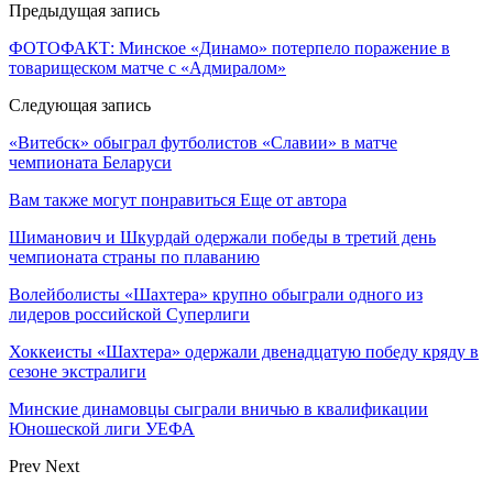
Предыдущая запись
ФОТОФАКТ: Минское «Динамо» потерпело поражение в
товарищеском матче с «Адмиралом»
Следующая запись
«Витебск» обыграл футболистов «Славии» в матче
чемпионата Беларуси
Вам также могут понравиться
Еще от автора
Шиманович и Шкурдай одержали победы в третий день
чемпионата страны по плаванию
Волейболисты «Шахтера» крупно обыграли одного из
лидеров российской Суперлиги
Хоккеисты «Шахтера» одержали двенадцатую победу кряду в
сезоне экстралиги
Минские динамовцы сыграли вничью в квалификации
Юношеской лиги УЕФА
Prev
Next