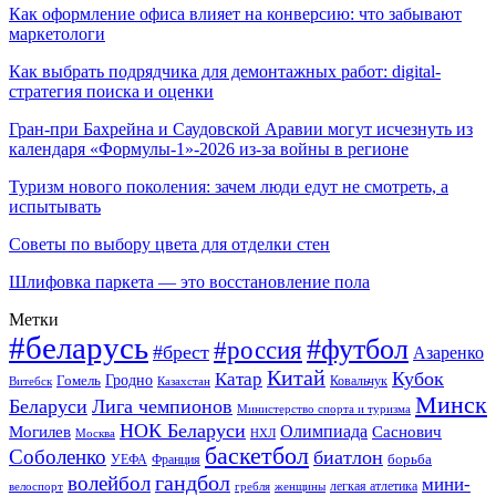
Как оформление офиса влияет на конверсию: что забывают
маркетологи
Как выбрать подрядчика для демонтажных работ: digital-
стратегия поиска и оценки
Гран-при Бахрейна и Саудовской Аравии могут исчезнуть из
календаря «Формулы-1»-2026 из-за войны в регионе
Туризм нового поколения: зачем люди едут не смотреть, а
испытывать
Советы по выбору цвета для отделки стен
Шлифовка паркета — это восстановление пола
Метки
#беларусь
#футбол
#россия
#брест
Азаренко
Китай
Кубок
Катар
Гомель
Гродно
Казахстан
Ковальчук
Витебск
Минск
Беларуси
Лига чемпионов
Министерство спорта и туризма
НОК Беларуси
Олимпиада
Могилев
Саснович
Москва
НХЛ
баскетбол
Соболенко
биатлон
борьба
УЕФА
Франция
гандбол
волейбол
мини-
легкая атлетика
гребля
женщины
велоспорт