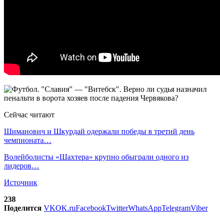
Сейчас читают
Шиманович и Шкурдай одержали победы в третий день
чемпионата…
Волейболисты «Шахтера» крупно обыграли одного из
лидеров…
Источник
238
Поделится
VK
OK.ru
Facebook
Twitter
WhatsApp
Telegram
Viber