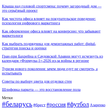
Крыша над головой спортсмена: почему загородный дом —
это серьёзный проект
Как чистота офиса влияет на покупательское поведение:
психология цифрового маркетинга
Как оформление офиса влияет на конверсию: что забывают
маркетологи
Как выбрать подрядчика для демонтажных работ: digital-
стратегия поиска и оценки
Гран-при Бахрейна и Саудовской Аравии могут исчезнуть из
календаря «Формулы-1»-2026 из-за войны в регионе
Туризм нового поколения: зачем люди едут не смотреть, а
испытывать
Советы по выбору цвета для отделки стен
Шлифовка паркета — это восстановление пола
Метки
#беларусь
#футбол
#россия
#брест
Азаренко