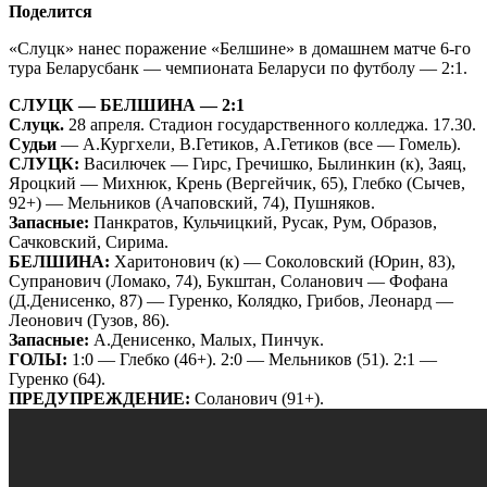
Поделится
«Слуцк» нанес поражение «Белшине» в домашнем матче 6-го
тура Беларусбанк — чемпионата Беларуси по футболу — 2:1.
СЛУЦК — БЕЛШИНА — 2:1
Слуцк.
28 апреля. Стадион государственного колледжа. 17.30.
Судьи
— А.Кургхели, В.Гетиков, А.Гетиков (все — Гомель).
СЛУЦК:
Василючек — Гирс, Гречишко, Былинкин (к), Заяц,
Яроцкий — Михнюк, Крень (Вергейчик, 65), Глебко (Сычев,
92+) — Мельников (Ачаповский, 74), Пушняков.
Запасные:
Панкратов, Кульчицкий, Русак, Рум, Образов,
Сачковский, Сирима.
БЕЛШИНА:
Харитонович (к) — Соколовский (Юрин, 83),
Супранович (Ломако, 74), Букштан, Соланович — Фофана
(Д.Денисенко, 87) — Гуренко, Колядко, Грибов, Леонард —
Леонович (Гузов, 86).
Запасные:
А.Денисенко, Малых, Пинчук.
ГОЛЫ:
1:0 — Глебко (46+). 2:0 — Мельников (51). 2:1 —
Гуренко (64).
ПРЕДУПРЕЖДЕНИЕ:
Соланович (91+).