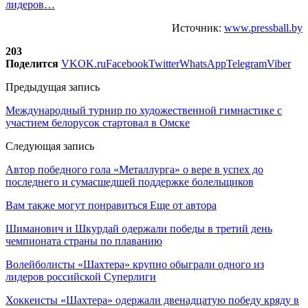
лидеров…
Источник:
www.pressball.by
203
Поделится
VK
OK.ru
Facebook
Twitter
WhatsApp
Telegram
Viber
Предыдущая запись
Международный турнир по художественной гимнастике с
участием белорусок стартовал в Омске
Следующая запись
Автор победного гола «Металлурга» о вере в успех до
последнего и сумасшедшей поддержке болельщиков
Вам также могут понравиться
Еще от автора
Шиманович и Шкурдай одержали победы в третий день
чемпионата страны по плаванию
Волейболисты «Шахтера» крупно обыграли одного из
лидеров российской Суперлиги
Хоккеисты «Шахтера» одержали двенадцатую победу кряду в