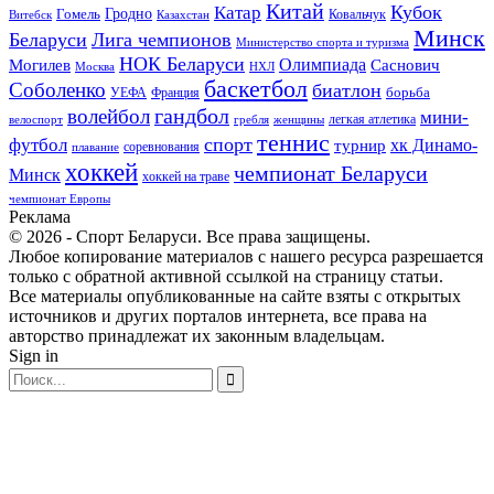
Китай
Кубок
Катар
Гомель
Гродно
Казахстан
Ковальчук
Витебск
Минск
Беларуси
Лига чемпионов
Министерство спорта и туризма
НОК Беларуси
Олимпиада
Могилев
Саснович
Москва
НХЛ
баскетбол
Соболенко
биатлон
борьба
УЕФА
Франция
гандбол
волейбол
мини-
легкая атлетика
гребля
женщины
велоспорт
теннис
спорт
футбол
хк Динамо-
турнир
соревнования
плавание
хоккей
чемпионат Беларуси
Минск
хоккей на траве
чемпионат Европы
Реклама
© 2026 - Спорт Беларуси. Все права защищены.
Любое копирование материалов с нашего ресурса разрешается
только с обратной активной ссылкой на страницу статьи.
Все материалы опубликованные на сайте взяты с открытых
источников и других порталов интернета, все права на
авторство принадлежат их законным владельцам.
Sign in