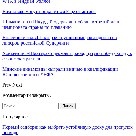
WTA в Индиан-Уэллсе
Вам также могут понравиться
Еще от автора
Шиманович и Шкурдай одержали победы в третий день
чемпионата страны по плаванию
Волейболисты «Шахтера» крупно обыграли одного из
лидеров российской Суперлиги
Хоккеисты «Шахтера» одержали двенадцатую победу кряду в
сезоне экстралиги
Минские динамовцы сыграли вничью в квалификации
Юношеской лиги УЕФА
Prev
Next
Комментарии закрыты.
Популярное
Первый сапборд: как выбрать устойчивую доску для прогулок
по воде