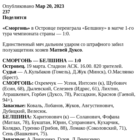
Опубликовано
Мар 20, 2023
237
Поделится
«Сморгонь»
в Островце переиграла «Белшину» в матче 1-го
тура чемпионата страны — 1:0.
Единственный мяч дальним ударом со штрафного забил
полузащитник хозяев
Матвей Дуксо
.
СМОРГОНЬ — БЕЛШИНА — 1:0
Островец.
19 марта. Стадион АСК. 16.00. 820 зрителей.
Судьи
— А.Кульбаков (Гомель), Д.Жук (Минск), О.Маслянко
(Брест).
СМОРГОНЬ:
Охремчук — Усеня, Интсоен (к), Шубович
(Есин, 68), Дылевский, Селезнев (Идрис, 61), Лихтин,
Атрашкевич, Горбач (Дуксо, 78), Рассадкин, Краснов (Гаевой,
94+).
Запасные:
Коваль, Лобанов, Жуков, Августинович,
Дубицкий, Велесюк.
БЕЛШИНА:
Харитонович (к) — Соланович, Фофана
(Матлах, 78), Букштан, Юрин, Супранович, Кухарчик,
Колядко, Гуренко (Грибов, 88), Ломако (Соколовский, 71),
Сень (Вашкевич, 75).
Запасные:
А.Денисенко, Гузов, Д.Денисенко.