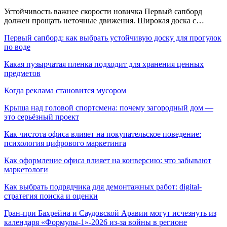
Устойчивость важнее скорости новичка Первый сапборд
должен прощать неточные движения. Широкая доска с…
Первый сапборд: как выбрать устойчивую доску для прогулок
по воде
Какая пузырчатая пленка подходит для хранения ценных
предметов
Когда реклама становится мусором
Крыша над головой спортсмена: почему загородный дом —
это серьёзный проект
Как чистота офиса влияет на покупательское поведение:
психология цифрового маркетинга
Как оформление офиса влияет на конверсию: что забывают
маркетологи
Как выбрать подрядчика для демонтажных работ: digital-
стратегия поиска и оценки
Гран-при Бахрейна и Саудовской Аравии могут исчезнуть из
календаря «Формулы-1»-2026 из-за войны в регионе