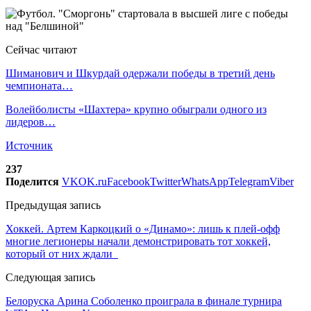
Сейчас читают
Шиманович и Шкурдай одержали победы в третий день
чемпионата…
Волейболисты «Шахтера» крупно обыграли одного из
лидеров…
Источник
237
Поделится
VK
OK.ru
Facebook
Twitter
WhatsApp
Telegram
Viber
Предыдущая запись
Хоккей. Артем Каркоцкий о «Динамо»: лишь к плей-офф
многие легионеры начали демонстрировать тот хоккей,
который от них ждали
Следующая запись
Белоруска Арина Соболенко проиграла в финале турнира