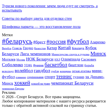
Туризм нового поколения: зачем люди едут не смотреть, а
испытывать
Советы по выбору цвета для отделки стен
Шлифовка паркета — это восстановление пола
Метки
#беларусь
#футбол
#россия
#брест
Азаренко
Китай
Кубок
Катар
Гомель
Гродно
Казахстан
Ковальчук
Витебск
Минск
Беларуси
Лига чемпионов
Министерство спорта и туризма
НОК Беларуси
Олимпиада
Могилев
Саснович
Москва
НХЛ
баскетбол
Соболенко
биатлон
борьба
УЕФА
Франция
гандбол
волейбол
мини-
легкая атлетика
гребля
женщины
велоспорт
теннис
спорт
футбол
хк Динамо-
турнир
соревнования
плавание
хоккей
чемпионат Беларуси
Минск
хоккей на траве
чемпионат Европы
Реклама
© 2026 - Спорт Беларуси. Все права защищены.
Любое копирование материалов с нашего ресурса разрешается
только с обратной активной ссылкой на страницу статьи.