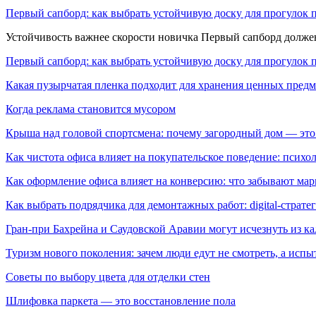
Первый сапборд: как выбрать устойчивую доску для прогулок 
Устойчивость важнее скорости новичка Первый сапборд долж
Первый сапборд: как выбрать устойчивую доску для прогулок 
Какая пузырчатая пленка подходит для хранения ценных предм
Когда реклама становится мусором
Крыша над головой спортсмена: почему загородный дом — это
Как чистота офиса влияет на покупательское поведение: псих
Как оформление офиса влияет на конверсию: что забывают мар
Как выбрать подрядчика для демонтажных работ: digital-страте
Гран-при Бахрейна и Саудовской Аравии могут исчезнуть из к
Туризм нового поколения: зачем люди едут не смотреть, а испы
Советы по выбору цвета для отделки стен
Шлифовка паркета — это восстановление пола