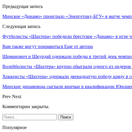
Предыдущая запись
Минское «Динамо» проиграло «Энергетику-БГУ» в матче чемп
Следующая запись
Футболисты «Шахтера» победили брестское «Динамо» в игре 
Вам также могут понравиться
Еще от автора
Шиманович и Шкурдай одержали победы в третий день чемпио
Волейболисты «Шахтера» крупно обыграли одного из лидеров
Хоккеисты «Шахтера» одержали двенадцатую победу кряду в с
Минские динамовцы сыграли вничью в квалификации Юноше
Prev
Next
Комментарии закрыты.
Популярное