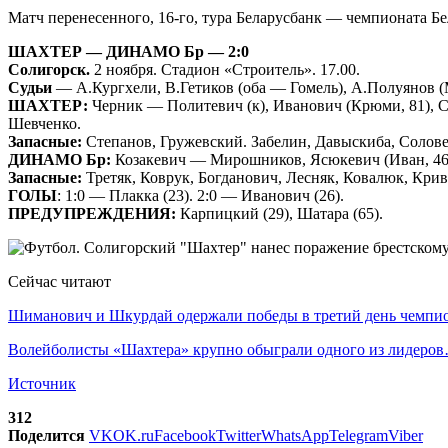
Матч перенесенного, 16-го, тура Беларусбанк — чемпионата Б
ШАХТЕР — ДИНАМО Бр — 2:0
Солигорск.
2 ноября. Стадион «Строитель». 17.00.
Судьи
— А.Кургхели, В.Гетиков (оба — Гомель), А.Полуянов (
ШАХТЕР:
Черник — Политевич (к), Иванович (Крюми, 81), Ск
Шевченко.
Запасные:
Степанов, Гружевский. Забелин, Давыскиба, Солове
ДИНАМО Бр:
Козакевич — Мирошников, Ясюкевич (Иван, 46),
Запасные:
Третяк, Коврук, Богданович, Лесняк, Ковалюк, Кри
ГОЛЫ
: 1:0 — Плакка (23). 2:0 — Иванович (26).
ПРЕДУПРЕЖДЕНИЯ:
Карпицкий (29), Шатара (65).
Сейчас читают
Шиманович и Шкурдай одержали победы в третий день чемп
Волейболисты «Шахтера» крупно обыграли одного из лидеро
Источник
312
Поделится
VK
OK.ru
Facebook
Twitter
WhatsApp
Telegram
Viber