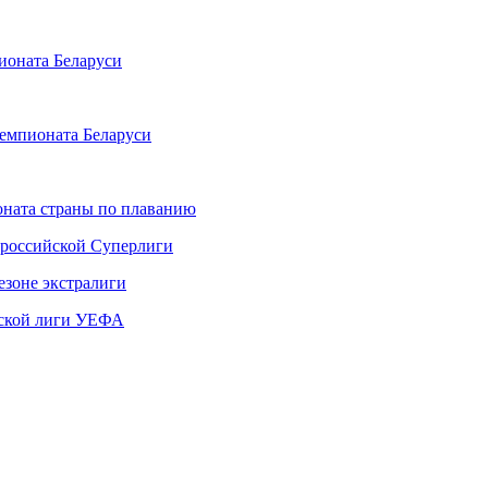
ионата Беларуси
чемпионата Беларуси
ната страны по плаванию
 российской Суперлиги
езоне экстралиги
ской лиги УЕФА