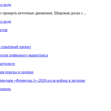
по воде
ен прощать неточные движения. Широкая доска с…
по воде
етов
 серьёзный проект
ология цифрового маркетинга
кетологи
гия поиска и оценки
алендаря «Формулы-1»-2026 из-за войны в регионе
тывать