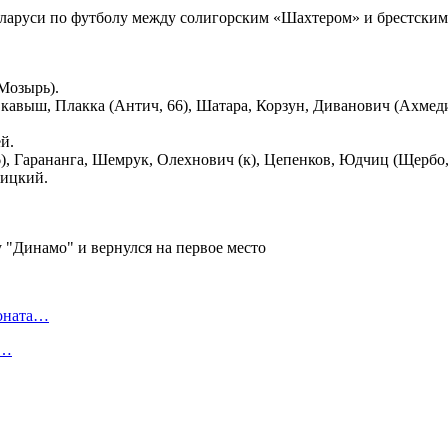
еларуси по футболу между солигорским «Шахтером» и брестским 
Мозырь).
авыш, Плакка (Антич, 66), Шатара, Корзун, Диванович (Ахмеди,
й.
 Гарананга, Шемрук, Олехнович (к), Цепенков, Юдчиц (Щербо, 5
вицкий.
ионата…
в…