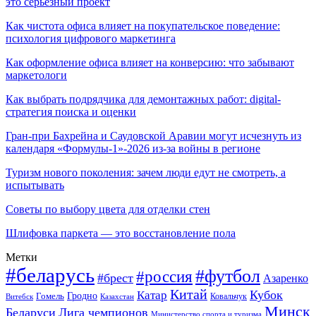
это серьёзный проект
Как чистота офиса влияет на покупательское поведение:
психология цифрового маркетинга
Как оформление офиса влияет на конверсию: что забывают
маркетологи
Как выбрать подрядчика для демонтажных работ: digital-
стратегия поиска и оценки
Гран-при Бахрейна и Саудовской Аравии могут исчезнуть из
календаря «Формулы-1»-2026 из-за войны в регионе
Туризм нового поколения: зачем люди едут не смотреть, а
испытывать
Советы по выбору цвета для отделки стен
Шлифовка паркета — это восстановление пола
Метки
#беларусь
#футбол
#россия
#брест
Азаренко
Китай
Кубок
Катар
Гомель
Гродно
Казахстан
Ковальчук
Витебск
Минск
Беларуси
Лига чемпионов
Министерство спорта и туризма