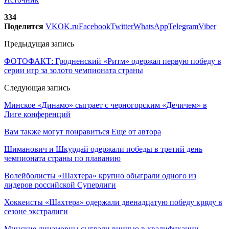
334
Поделится
VK
OK.ru
Facebook
Twitter
WhatsApp
Telegram
Viber
Предыдущая запись
ФОТОФАКТ: Гродненский «Ритм» одержал первую победу в
серии игр за золото чемпионата страны
Следующая запись
Минское «Динамо» сыграет с черногорским «Дечичем» в
Лиге конференций
Вам также могут понравиться
Еще от автора
Шиманович и Шкурдай одержали победы в третий день
чемпионата страны по плаванию
Волейболисты «Шахтера» крупно обыграли одного из
лидеров российской Суперлиги
Хоккеисты «Шахтера» одержали двенадцатую победу кряду в
сезоне экстралиги
Минские динамовцы сыграли вничью в квалификации