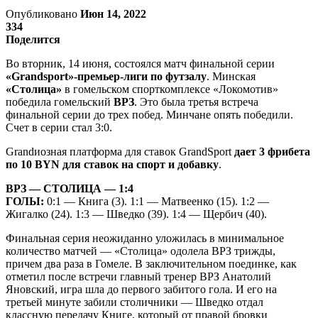
Опубликовано
Июн 14, 2022
334
Поделится
Во вторник, 14 июня, состоялся матч финальной серии
«Grandsport»-премьер-лиги по футзалу
. Минская
«Столица»
в гомельском спорткомплексе «Локомотив»
победила гомельский
ВРЗ
. Это была третья встреча
финальной серии до трех побед. Минчане опять победили.
Счет в серии стал 3:0.
Grandиозная платформа для ставок GrandSport
дает 3 фрибета
по 10 BYN для ставок на спорт и добавку
.
ВРЗ — СТОЛИЦА — 1:4
ГОЛЫ:
0:1 — Книга (3). 1:1 — Матвеенко (15). 1:2 —
Жигалко (24). 1:3 — Шведко (39). 1:4 — Щербич (40).
Финальная серия неожиданно уложилась в минимальное
количество матчей — «Столица» одолела ВРЗ трижды,
причем два раза в Гомеле. В заключительном поединке, как
отметил после встречи главный тренер ВРЗ Анатолий
Яновский, игра шла до первого забитого гола. И его на
третьей минуте забили столичники — Шведко отдал
классную передачу Книге, который от правой бровки