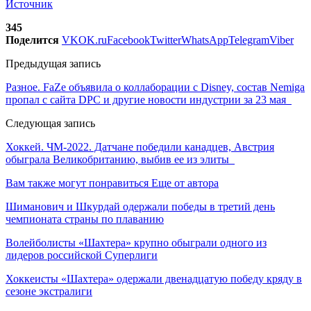
Источник
345
Поделится
VK
OK.ru
Facebook
Twitter
WhatsApp
Telegram
Viber
Предыдущая запись
Разное. FaZe объявила о коллаборации с Disney, состав Nemiga
пропал с сайта DPC и другие новости индустрии за 23 мая
Следующая запись
Хоккей. ЧМ-2022. Датчане победили канадцев, Австрия
обыграла Великобританию, выбив ее из элиты
Вам также могут понравиться
Еще от автора
Шиманович и Шкурдай одержали победы в третий день
чемпионата страны по плаванию
Волейболисты «Шахтера» крупно обыграли одного из
лидеров российской Суперлиги
Хоккеисты «Шахтера» одержали двенадцатую победу кряду в
сезоне экстралиги