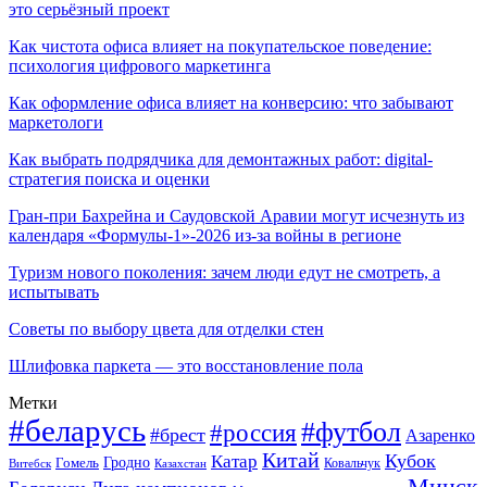
это серьёзный проект
Как чистота офиса влияет на покупательское поведение:
психология цифрового маркетинга
Как оформление офиса влияет на конверсию: что забывают
маркетологи
Как выбрать подрядчика для демонтажных работ: digital-
стратегия поиска и оценки
Гран-при Бахрейна и Саудовской Аравии могут исчезнуть из
календаря «Формулы-1»-2026 из-за войны в регионе
Туризм нового поколения: зачем люди едут не смотреть, а
испытывать
Советы по выбору цвета для отделки стен
Шлифовка паркета — это восстановление пола
Метки
#беларусь
#футбол
#россия
#брест
Азаренко
Китай
Кубок
Катар
Гомель
Гродно
Казахстан
Ковальчук
Витебск
Минск