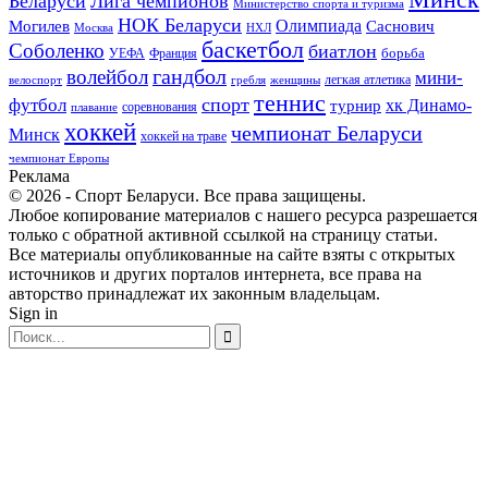
Беларуси
Лига чемпионов
Министерство спорта и туризма
НОК Беларуси
Олимпиада
Могилев
Саснович
Москва
НХЛ
баскетбол
Соболенко
биатлон
борьба
УЕФА
Франция
гандбол
волейбол
мини-
легкая атлетика
гребля
женщины
велоспорт
теннис
спорт
футбол
хк Динамо-
турнир
соревнования
плавание
хоккей
чемпионат Беларуси
Минск
хоккей на траве
чемпионат Европы
Реклама
© 2026 - Спорт Беларуси. Все права защищены.
Любое копирование материалов с нашего ресурса разрешается
только с обратной активной ссылкой на страницу статьи.
Все материалы опубликованные на сайте взяты с открытых
источников и других порталов интернета, все права на
авторство принадлежат их законным владельцам.
Sign in