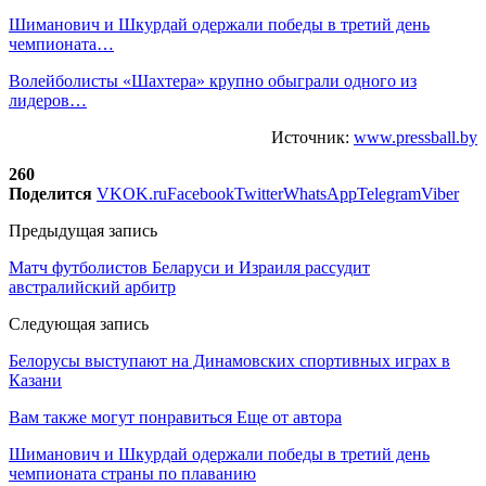
Шиманович и Шкурдай одержали победы в третий день
чемпионата…
Волейболисты «Шахтера» крупно обыграли одного из
лидеров…
Источник:
www.pressball.by
260
Поделится
VK
OK.ru
Facebook
Twitter
WhatsApp
Telegram
Viber
Предыдущая запись
Матч футболистов Беларуси и Израиля рассудит
австралийский арбитр
Следующая запись
Белорусы выступают на Динамовских спортивных играх в
Казани
Вам также могут понравиться
Еще от автора
Шиманович и Шкурдай одержали победы в третий день
чемпионата страны по плаванию