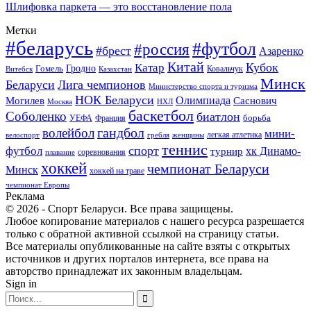
Шлифовка паркета — это восстановление пола
Метки
#беларусь
#футбол
#россия
#брест
Азаренко
Китай
Кубок
Катар
Гомель
Гродно
Казахстан
Ковальчук
Витебск
Минск
Беларуси
Лига чемпионов
Министерство спорта и туризма
НОК Беларуси
Олимпиада
Могилев
Саснович
Москва
НХЛ
баскетбол
Соболенко
биатлон
борьба
УЕФА
Франция
гандбол
волейбол
мини-
легкая атлетика
гребля
женщины
велоспорт
теннис
спорт
футбол
хк Динамо-
турнир
соревнования
плавание
хоккей
чемпионат Беларуси
Минск
хоккей на траве
чемпионат Европы
Реклама
© 2026 - Спорт Беларуси. Все права защищены.
Любое копирование материалов с нашего ресурса разрешается
только с обратной активной ссылкой на страницу статьи.
Все материалы опубликованные на сайте взяты с открытых
источников и других порталов интернета, все права на
авторство принадлежат их законным владельцам.
Sign in