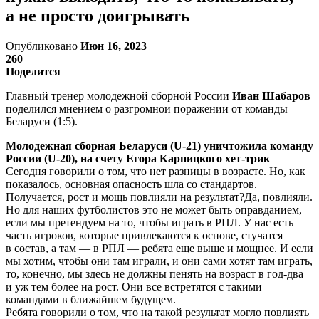
а не просто доигрывать
Опубликовано
Июн 16, 2023
260
Поделится
Главный тренер молодежной сборной России
Иван Шабаров
поделился мнением о разгромнои поражении от команды
Беларуси (1:5).
Молодежная сборная Беларуси (U-21) уничтожила команду
России (U-20), на счету Егора Карпицкого хет-трик
Сегодня говорили о том, что нет разницы в возрасте. Но, как
показалось, основная опасность шла со стандартов.
Получается, рост и мощь повлияли на результат?Да, повлияли.
Но для наших футболистов это не может быть оправданием,
если мы претендуем на то, чтобы играть в РПЛ. У нас есть
часть игроков, которые привлекаются к основе, стучатся
в состав, а там — в РПЛ — ребята еще выше и мощнее. И если
мы хотим, чтобы они там играли, и они сами хотят там играть,
то, конечно, мы здесь не должны пенять на возраст в год-два
и уж тем более на рост. Они все встретятся с такими
командами в ближайшем будущем.
Ребята говорили о том, что на такой результат могло повлиять